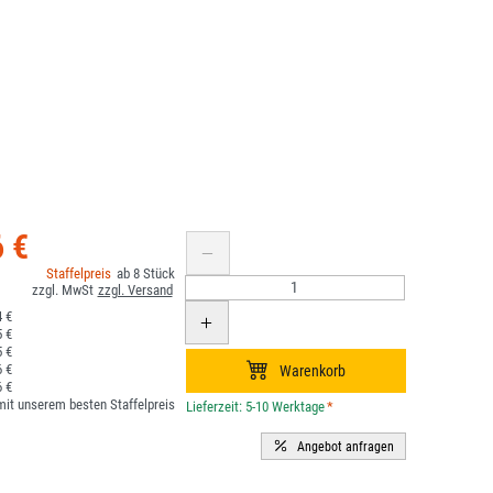
6 €
8
 €
 €
 €
 €
 €
it unserem besten Staffelpreis
*