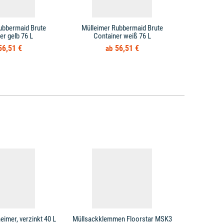
ubbermaid Brute
Mülleimer Rubbermaid Brute
Mülleime
er gelb 76 L
Container weiß 76 L
Cont
56,51 €
56,51 €
eimer, verzinkt 40 L
Müllsackklemmen Floorstar MSK3
Mülleim