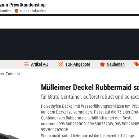
zum Privatkundenshop
 Kunden
sicher einkaufen
Artikel A-Z
TOP-Angebote
Neuheiten
mer Zubehör
Mülleimer Deckel Rubbermaid sc
für Brute Container, äußerst robust und schad
Polyethylen Deckel mit Wasserführungsschlitzen um Pfü
auf dem Deckel zu vermeiden. Passt auf die 76 Liter Brut
Container von Rubbermaid, erhältlich unter den Bestell-
nummern 99VB002620GR, 99VB002620W, 99VB002620B
99VB002620GE
Wenn nicht -sofort lieferbar- ist die Lieferzeit 5-10 Tage.