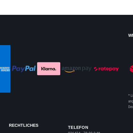
W
* L
ang
Deu
RECHTLICHES
TELEFON