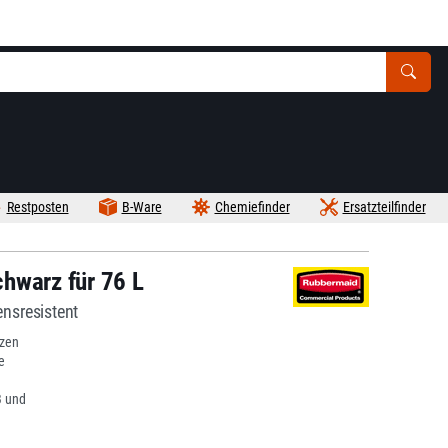
Restposten
B-Ware
Chemiefinder
Ersatzteilfinder
hwarz für 76 L
ensresistent
tzen
e
 und