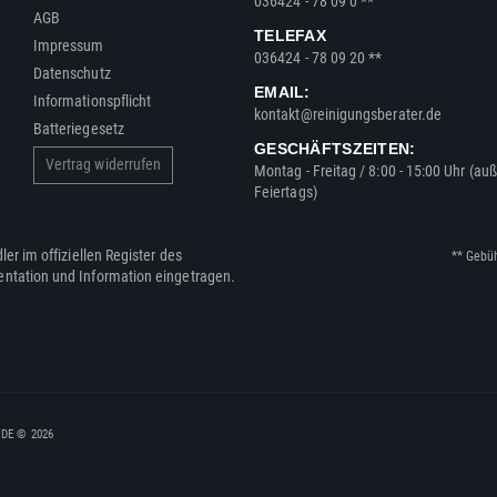
036424 - 78 09 0 **
AGB
TELEFAX
Impressum
036424 - 78 09 20 **
Datenschutz
EMAIL:
Informationspflicht
kontakt@reinigungsberater.de
Batteriegesetz
GESCHÄFTSZEITEN:
Vertrag widerrufen
Montag - Freitag / 8:00 - 15:00 Uhr (au
Feiertags)
ler im offiziellen Register des
** Gebü
entation und Information eingetragen.
, DE © 2026