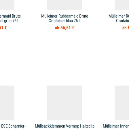
ermaid Brute
Mülleimer Rubbermaid Brute
Mülleimer R
el grün 76 L
Container blau 76 L
Contain
51 €
56,51 €
 ESE Scharnier-
Müllsackklemmen Vermop Halteclip
Mülleimer Innen