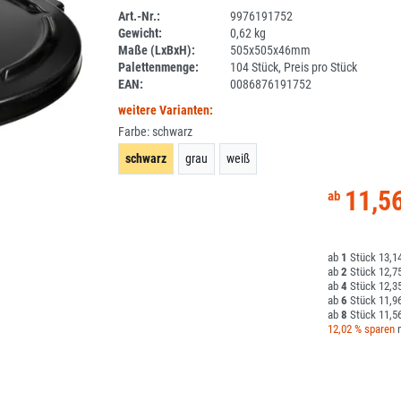
Art.-Nr.:
9976191752
Gewicht:
0,62 kg
1ANEU
Maße (LxBxH):
505x505x46mm
Palettenmenge:
104 Stück, Preis pro Stück
EAN:
0086876191752
weitere Varianten:
Farbe:
schwarz
schwarz
grau
weiß
11,5
1
13,14
2
12,75
4
12,35
6
11,96
8
11,56
12,02 % sparen
m