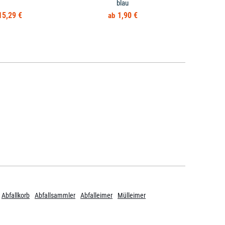
blau
Kunststof
15,29 €
1,90 €
Abfallkorb
Abfallsammler
Abfalleimer
Mülleimer