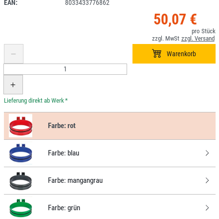
EAN:
8033433776862
50,07 €
*
Farbe:
rot
Farbe:
blau
Farbe:
mangangrau
Farbe:
grün