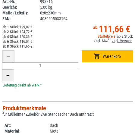
Art.-Nr.:
993316
Gewicht:
5,00 kg
DV
Maße (LxBxH):
0x0x230mm
EAN:
4030695033164
111,66 €
1
129,07 €
2
124,72 €
8
4
120,36 €
6
116,01 €
8
111,66 €
*
Produktmerkmale
für Mülleimer Zubehör VAR Standascher Dach anthrazit
Art:
Dach
Material:
Metall