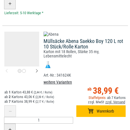
*
Müllsäcke Abena Saekko Boy 120 L rot
10 Stück/Rolle Karton
Karton mit 18 Rollen, Stärke 35 my,
Lebensmittelecht
341624K
weitere Varianten
38,99 €
1
43,88 €
(2,44 € / Rolle)
2
43,06 €
(2,39 € / Rolle)
7
7
38,99 €
(2,17 € / Rolle)