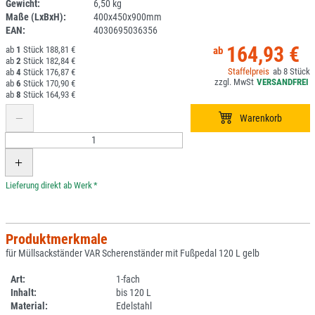
Gewicht:
6,50 kg
DV
Maße (LxBxH):
400x450x900mm
EAN:
4030695036356
164,93 €
1
188,81 €
2
182,84 €
8
4
176,87 €
6
170,90 €
8
164,93 €
*
Produktmerkmale
für Müllsackständer VAR Scherenständer mit Fußpedal 120 L gelb
Art:
1-fach
Inhalt:
bis 120 L
Material:
Edelstahl