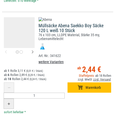
*
Müllsäcke Abena Saekko Boy Säcke
120 L weiß 10 Stück
76 x 103 cm, LLDPE Material, Stärke 35 my,
Lebensmittelecht
341622
weitere Varianten
2,44 €
1
3,11 €
(0,31 € / Stück)
6
2,89 €
(0,29 € / Stück)
18
18
2,44 €
(0,24 € / Stück)
*