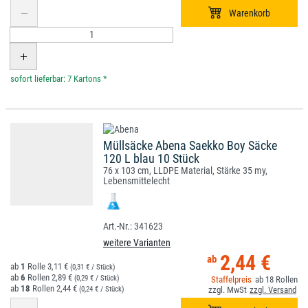
*
Müllsäcke Abena Saekko Boy Säcke
120 L blau 10 Stück
76 x 103 cm, LLDPE Material, Stärke 35 my,
Lebensmittelecht
341623
weitere Varianten
2,44 €
1
3,11 €
(0,31 € / Stück)
6
2,89 €
(0,29 € / Stück)
18
18
2,44 €
(0,24 € / Stück)