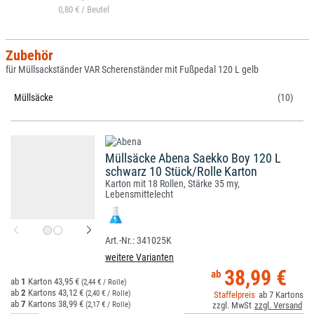
0,80 € /
Zubehör
für Müllsackständer VAR Scherenständer mit Fußpedal 120 L gelb
Müllsäcke
(10)
Müllsäcke Abena Saekko Boy 120 L
schwarz 10 Stück/Rolle Karton
Karton mit 18 Rollen, Stärke 35 my,
Lebensmittelecht
341025K
weitere Varianten
38,99 €
1
43,95 €
(2,44 € / Rolle)
2
43,12 €
(2,40 € / Rolle)
7
7
38,99 €
(2,17 € / Rolle)