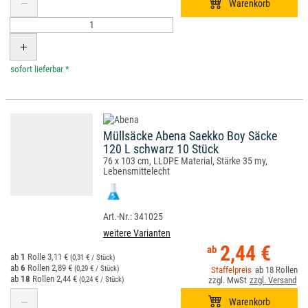
*
Müllsäcke Abena Saekko Boy Säcke
120 L schwarz 10 Stück
76 x 103 cm, LLDPE Material, Stärke 35 my,
Lebensmittelecht
341025
weitere Varianten
2,44 €
1
3,11 €
(0,31 € / Stück)
6
2,89 €
(0,29 € / Stück)
18
18
2,44 €
(0,24 € / Stück)