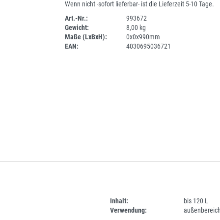
Wenn nicht -sofort lieferbar- ist die Lieferzeit 5-10 Tage.
Art.-Nr.:
993672
Gewicht:
8,00 kg
SPERRE
Maße (LxBxH):
0x0x990mm
EAN:
4030695036721
Inhalt:
bis 120 L
Verwendung:
außenbereic