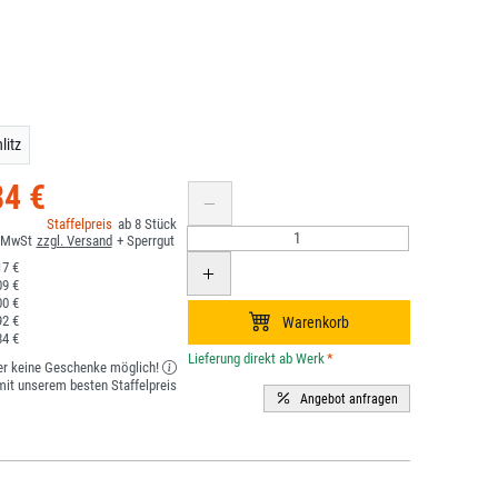
litz
84 €
8
7 €
9 €
0 €
2 €
4 €
*
er keine Geschenke möglich!
it unserem besten Staffelpreis