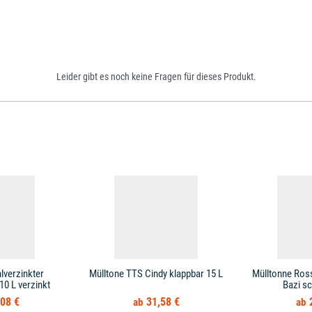
Leider gibt es noch keine Fragen für dieses Produkt.
lverzinkter
Mülltone TTS Cindy klappbar 15 L
Mülltonne Ross
10 L verzinkt
Bazi s
08 €
31,58 €