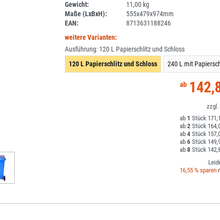
Gewicht:
11,00 kg
DV
Maße (LxBxH):
555x479x974mm
EAN:
8713631188246
weitere Varianten:
Ausführung:
120 L Papierschlitz und Schloss
120 L Papierschlitz und Schloss
240 L mit Papiersch
142,
1
171,1
2
164,0
4
157,0
6
149,9
8
142,8
Leid
16,55 % sparen
m