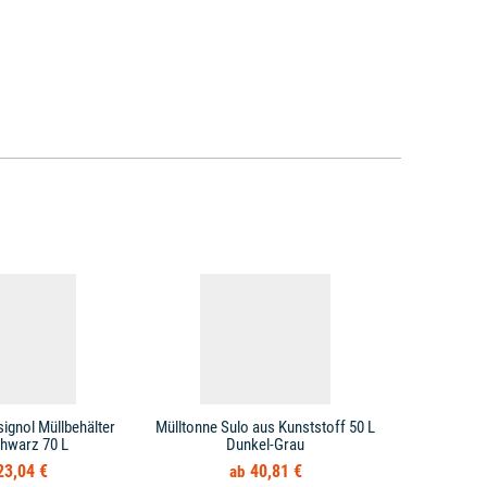
ignol Müllbehälter
Mülltonne Sulo aus Kunststoff 50 L
Müllton
chwarz 70 L
Dunkel-Grau
Abfallbe
23,04 €
40,81 €