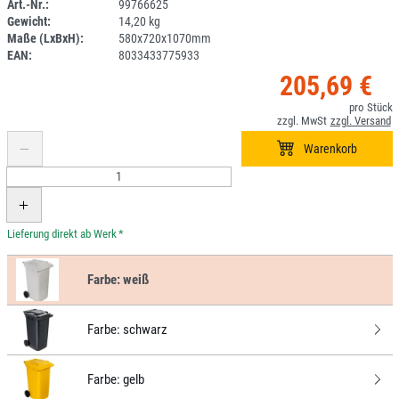
Art.-Nr.:
99766625
Gewicht:
14,20 kg
DV
Maße (LxBxH):
580x720x1070mm
EAN:
8033433775933
205,69 €
*
Farbe:
weiß
Farbe:
schwarz
Farbe:
gelb