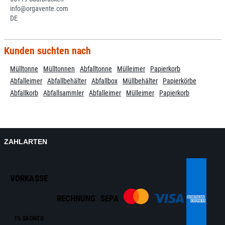
info@orgavente.com
DE
Kunden suchten nach
Mülltonne
Mülltonnen
Abfalltonne
Mülleimer
Papierkorb
Abfalleimer
Abfallbehälter
Abfallbox
Müllbehälter
Papierkörbe
Abfallkorb
Abfallsammler
Abfalleimer
Mülleimer
Papierkorb
ZAHLARTEN
VORKASSE
RECHNUNG
SEPA
1% SKONTO