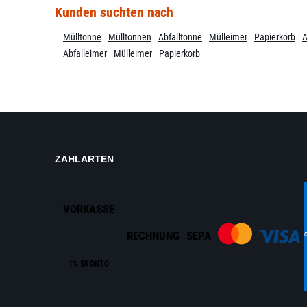
Kunden suchten nach
Mülltonne
Mülltonnen
Abfalltonne
Mülleimer
Papierkorb
A
Abfalleimer
Mülleimer
Papierkorb
ZAHLARTEN
VORKASSE
RECHNUNG
SEPA
1% SKONTO