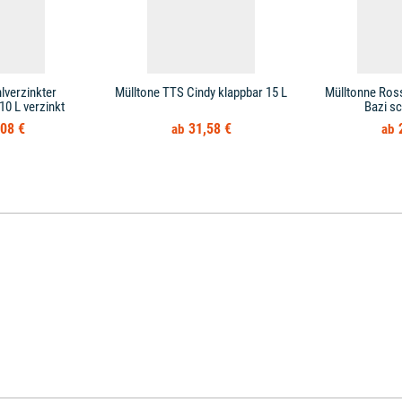
lverzinkter
Mülltone TTS Cindy klappbar 15 L
Mülltonne Ross
10 L verzinkt
Bazi s
08 €
31,58 €