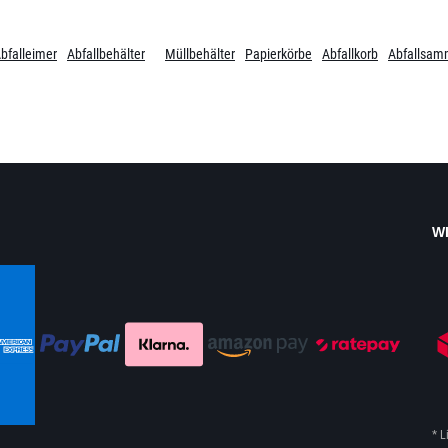
bfalleimer
Abfallbehälter
Müllbehälter
Papierkörbe
Abfallkorb
Abfallsam
W
* L