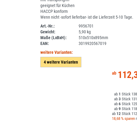
geeignet für Küchen
HACCP konform
Wenn nicht -sofort lieferbar- ist die Lieferzeit 5-10 Tage.
Art.-Nr.:
9956701
Gewicht:
5,90 kg
1A11-1
Maße (LxBxH):
510x510x895mm
EAN:
3019920567019
weitere Varianten:
4 weitere Varianten
112,
1
138
3
131
6
125
9
118
12
112
18,68 % sparen
m