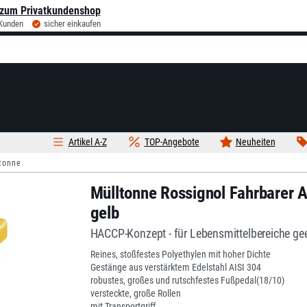
zum Privatkundenshop
 Kunden
sicher einkaufen
Artikel A-Z
TOP-Angebote
Neuheiten
tonne
Mülltonne Rossignol Fahrbarer A
gelb
HACCP-Konzept - für Lebensmittelbereiche ge
Reines, stoßfestes Polyethylen mit hoher Dichte
Gestänge aus verstärktem Edelstahl AISI 304
robustes, großes und rutschfestes Fußpedal(18/10)
versteckte, große Rollen
mit Transportgriff