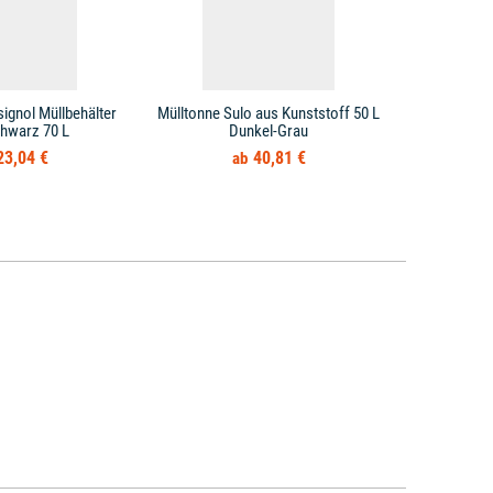
ignol Müllbehälter
Mülltonne Sulo aus Kunststoff 50 L
Müllton
chwarz 70 L
Dunkel-Grau
Abfallbe
23,04 €
40,81 €