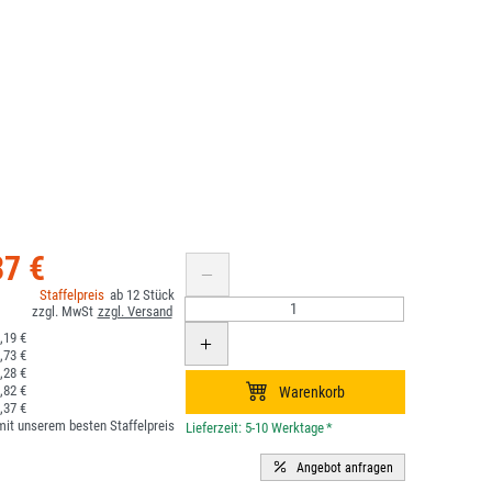
37 €
12
,19 €
,73 €
,28 €
,82 €
,37 €
it unserem besten Staffelpreis
*