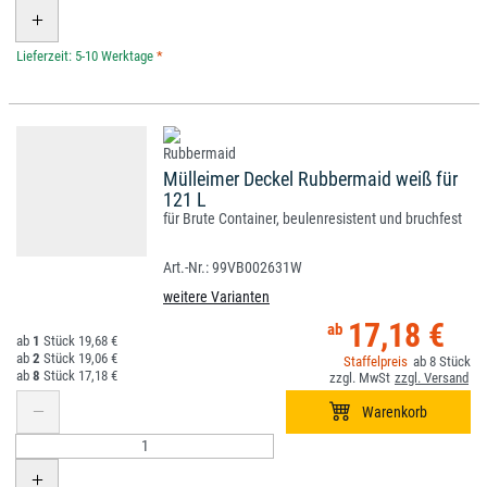
*
Mülleimer Deckel Rubbermaid weiß für
121 L
für Brute Container, beulenresistent und bruchfest
99VB002631W
weitere Varianten
17,18 €
1
19,68 €
2
19,06 €
8
8
17,18 €