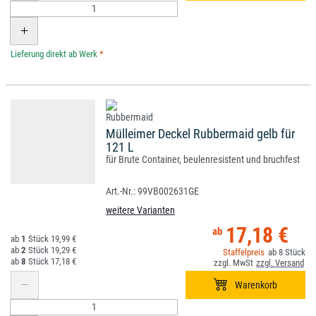
*
Mülleimer Deckel Rubbermaid gelb für
121 L
für Brute Container, beulenresistent und bruchfest
99VB002631GE
weitere Varianten
17,18 €
1
19,99 €
2
19,29 €
8
8
17,18 €