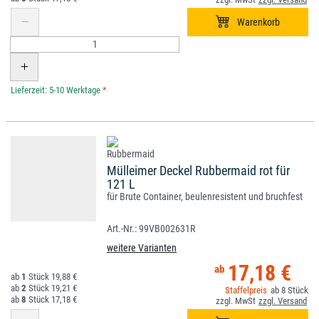
*
Mülleimer Deckel Rubbermaid rot für
121 L
für Brute Container, beulenresistent und bruchfest
99VB002631R
weitere Varianten
17,18 €
1
19,88 €
2
19,21 €
8
8
17,18 €