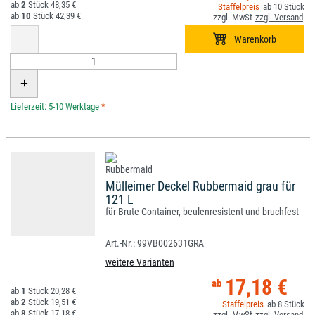
2
48,35 €
10
10
42,39 €
*
Mülleimer Deckel Rubbermaid grau für
121 L
für Brute Container, beulenresistent und bruchfest
99VB002631GRA
weitere Varianten
17,18 €
1
20,28 €
2
19,51 €
8
8
17,18 €