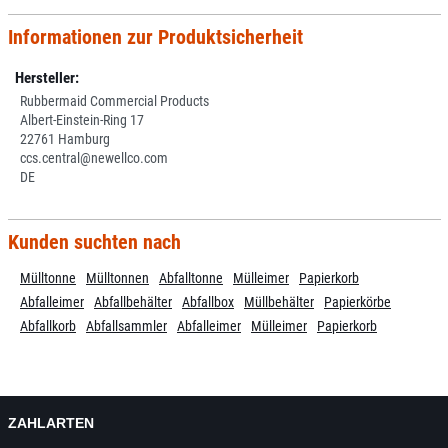
Informationen zur Produktsicherheit
Hersteller:
Rubbermaid Commercial Products
Albert-Einstein-Ring 17
22761 Hamburg
ccs.central@newellco.com
DE
Kunden suchten nach
Mülltonne
Mülltonnen
Abfalltonne
Mülleimer
Papierkorb
Abfalleimer
Abfallbehälter
Abfallbox
Müllbehälter
Papierkörbe
Abfallkorb
Abfallsammler
Abfalleimer
Mülleimer
Papierkorb
ZAHLARTEN