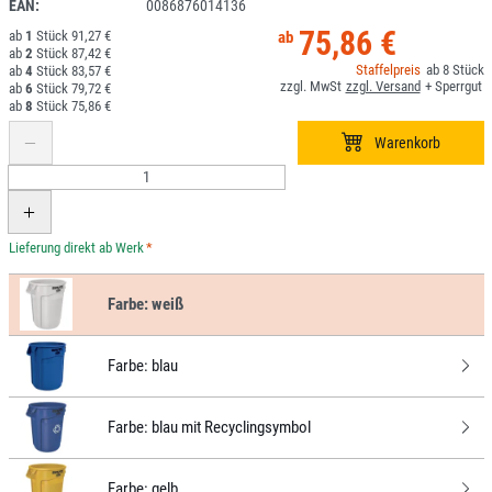
EAN:
0086876014136
75,86 €
1
91,27 €
2
87,42 €
8
4
83,57 €
6
79,72 €
8
75,86 €
*
Farbe:
weiß
Farbe:
blau
Farbe:
blau mit Recyclingsymbol
Farbe:
gelb