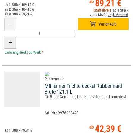
89,21 €
1
109,15 €
2
104,16 €
8
8
89,21 €
*
Mülleimer Trichterdeckel Rubbermaid
Brute 121,1 L
für Brute Container, beulenresistent und bruchfest
9976023428
42,39 €
1
49,84 €