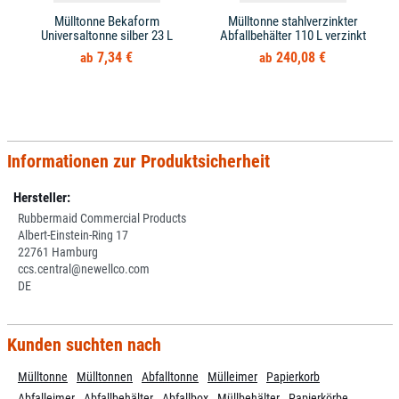
Mülltonne Bekaform
Mülltonne stahlverzinkter
Universaltonne silber 23 L
Abfallbehälter 110 L verzinkt
7,34 €
240,08 €
Informationen zur Produktsicherheit
Hersteller:
Rubbermaid Commercial Products
Albert-Einstein-Ring 17
22761 Hamburg
ccs.central@newellco.com
DE
Kunden suchten nach
Mülltonne
Mülltonnen
Abfalltonne
Mülleimer
Papierkorb
Abfalleimer
Abfallbehälter
Abfallbox
Müllbehälter
Papierkörbe