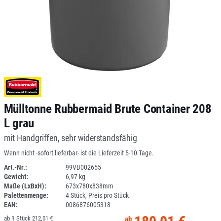
Mülltonne Rubbermaid Brute Container 208
L grau
mit Handgriffen, sehr widerstandsfähig
Wenn nicht -sofort lieferbar- ist die Lieferzeit 5-10 Tage.
Art.-Nr.:
99VB002655
Gewicht:
6,97 kg
DV
Maße (LxBxH):
673x780x838mm
Palettenmenge:
4 Stück, Preis pro Stück
EAN:
0086876005318
1
212,01 €