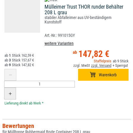
Mülleimer Trust THOR runder Behälter
208 L grau
stabiler Abfalleimer aus UV-beständigem
Kunststoff
991015GY
weitere Varianten
147,82 €
1
162,59 €
3
157,67 €
9
9
147,82 €
*
Bewertungen
für Mülltonne Rubbermaid Brute Container 208 L grau