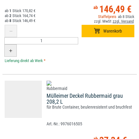
146,49 €
1
170,82 €
2
164,74 €
8
8
146,49 €
*
Mülleimer Deckel Rubbermaid grau
208,2 L
für Brute Container, beulenresistent und bruchfest
9976016505