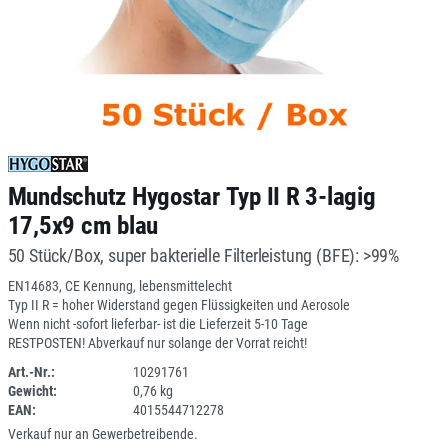
Mundschutz Hygostar Typ II R 3-lagig
17,5x9 cm blau
50 Stück/Box, super bakterielle Filterleistung (BFE): >99%
EN14683, CE Kennung, lebensmittelecht
Typ II R = hoher Widerstand gegen Flüssigkeiten und Aerosole
Wenn nicht -sofort lieferbar- ist die Lieferzeit 5-10 Tage
RESTPOSTEN! Abverkauf nur solange der Vorrat reicht!
Art.-Nr.:
10291761
Gewicht:
0,76 kg
SPERRE
EAN:
4015544712278
Verkauf nur an Gewerbetreibende.