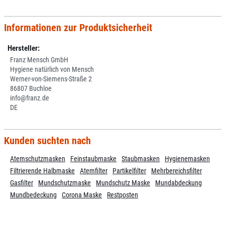
Informationen zur Produktsicherheit
Hersteller:
Franz Mensch GmbH
Hygiene natürlich von Mensch
Werner-von-Siemens-Straße 2
86807 Buchloe
info@franz.de
DE
Kunden suchten nach
Atemschutzmasken
Feinstaubmaske
Staubmasken
Hygienemasken
Filtrierende Halbmaske
Atemfilter
Partikelfilter
Mehrbereichsfilter
Gasfilter
Mundschutzmaske
Mundschutz Maske
Mundabdeckung
Mundbedeckung
Corona Maske
Restposten