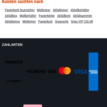
Kunden suchten nach
Papierkorb feuersicher
Mülleimer
Abfalleimer
Abfallbehälter
Abfallbox
Müllbehälter
Papierkörbe
Abfallkorb
Abfallsammler
Abfalleimer
Mülleimer
Papierkorb
Orgavente
Grisu VIP COLOR
ZAHLARTEN
VORKASSE
RECHNUNG
SEPA
1% SKONTO