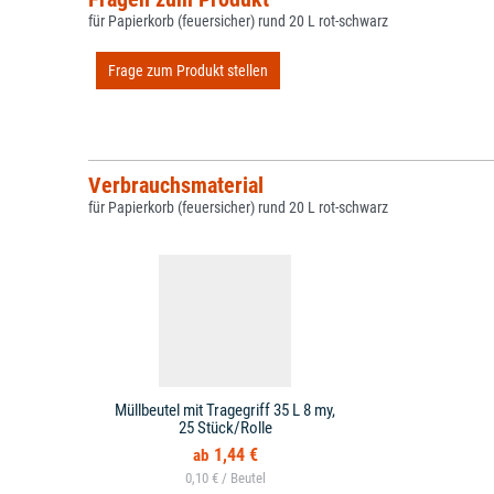
für Papierkorb (feuersicher) rund 20 L rot-schwarz
Frage zum Produkt stellen
Verbrauchsmaterial
für Papierkorb (feuersicher) rund 20 L rot-schwarz
Müllbeutel mit Tragegriff 35 L 8 my,
25 Stück/Rolle
1,44 €
0,10 € /