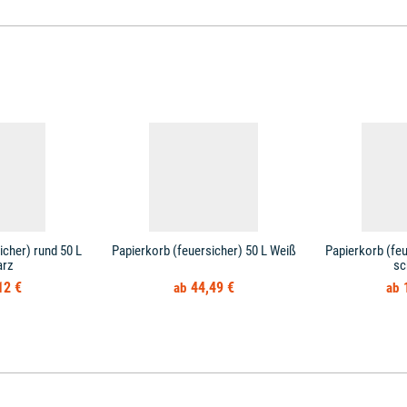
icher) rund 50 L
Papierkorb (feuersicher) 50 L Weiß
Papierkorb (feu
arz
sc
12 €
44,49 €