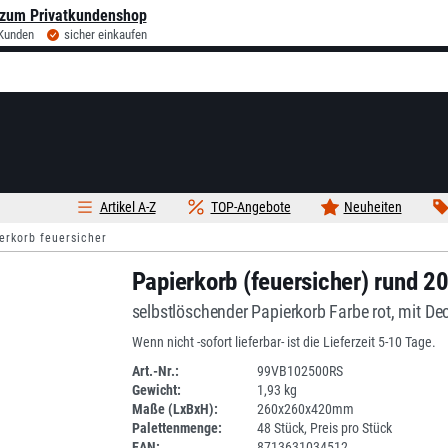
zum Privatkundenshop
 Kunden
sicher einkaufen
Artikel A-Z
TOP-Angebote
Neuheiten
erkorb feuersicher
Papierkorb (feuersicher) rund 2
selbstlöschender Papierkorb Farbe rot, mit De
Wenn nicht -sofort lieferbar- ist die Lieferzeit 5-10 Tage.
Art.-Nr.:
99VB102500RS
Gewicht:
1,93 kg
1ANEU
Maße (LxBxH):
260x260x420mm
Palettenmenge:
48 Stück, Preis pro Stück
EAN:
8713631034512