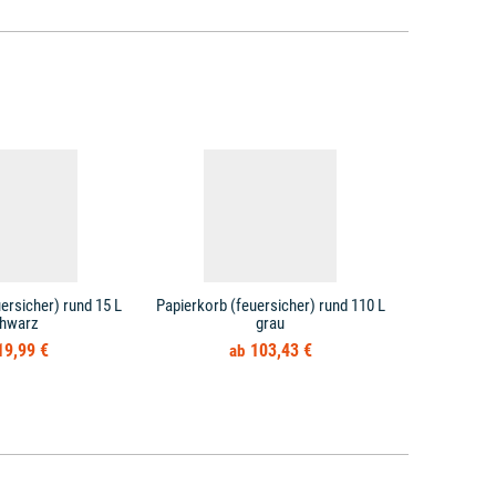
ersicher) rund 15 L
Papierkorb (feuersicher) rund 110 L
Papierkorb 
hwarz
grau
19,99 €
103,43 €