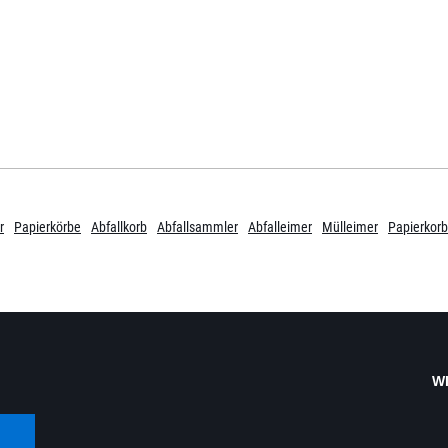
r
Papierkörbe
Abfallkorb
Abfallsammler
Abfalleimer
Mülleimer
Papierkorb
W