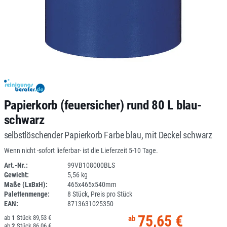
Papierkorb (feuersicher) rund 80 L blau-
schwarz
selbstlöschender Papierkorb Farbe blau, mit Deckel schwarz
Wenn nicht -sofort lieferbar- ist die Lieferzeit 5-10 Tage.
Art.-Nr.:
99VB108000BLS
Gewicht:
5,56 kg
DV
Maße (LxBxH):
465x465x540mm
Palettenmenge:
8 Stück, Preis pro Stück
EAN:
8713631025350
75,65 €
1
89,53 €
2
86,06 €