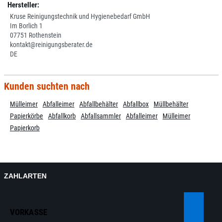
Hersteller:
Kruse Reinigungstechnik und Hygienebedarf GmbH
Im Borlich 1
07751 Rothenstein
kontakt@reinigungsberater.de
DE
Kunden suchten nach
Mülleimer
Abfalleimer
Abfallbehälter
Abfallbox
Müllbehälter
Papierkörbe
Abfallkorb
Abfallsammler
Abfalleimer
Mülleimer
Papierkorb
ZAHLARTEN
VORKASSE