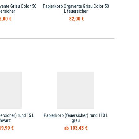
vente Grisu Color 50
Papierkorb Orgavente Grisu Color 50
Papierkorb O
uersicher
L feuersicher
L
2,00 €
82,00 €
ersicher) rund 15 L
Papierkorb (feuersicher) rund 110 L
Papierkorb 
hwarz
grau
19,99 €
103,43 €