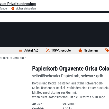
zum Privatkundenshop
 Kunden
sicher einkaufen
Artikel A-Z
TOP-Angebote
Neuheiten
erkorb feuersicher
Papierkorb Orgavente Grisu Colo
selbstlöschender Papierkorb, schwarz-gelb
Korpus und Deckel bestehen aus Stahl, schwarz-gelb.
Selbstlöschender Deckel - verhindert eine Feuer-Ausbreit
Mit Bodenschutzring aus Gummi.
Wenn nicht -sofort lieferbar- ist die Lieferzeit 5-10 Tage.
Art.-Nr.:
99770016
Gewicht:
5,20 kg
DV