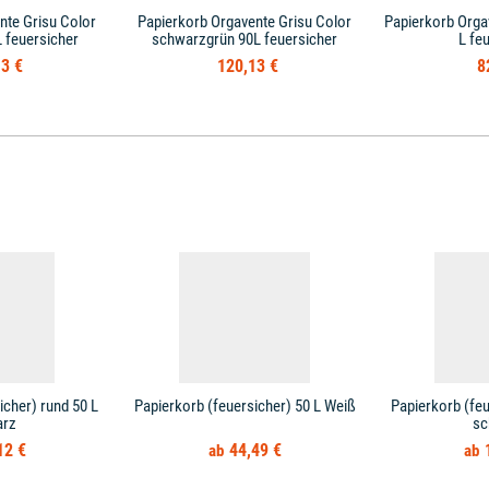
nte Grisu Color
Papierkorb Orgavente Grisu Color
Papierkorb Orga
 feuersicher
schwarzgrün 90L feuersicher
L fe
3 €
120,13 €
8
icher) rund 50 L
Papierkorb (feuersicher) 50 L Weiß
Papierkorb (feu
arz
sc
12 €
44,49 €