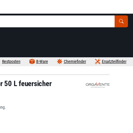
Restposten
B-Ware
Chemiefinder
Ersatzteilfinder
r 50 L feuersicher
ung.