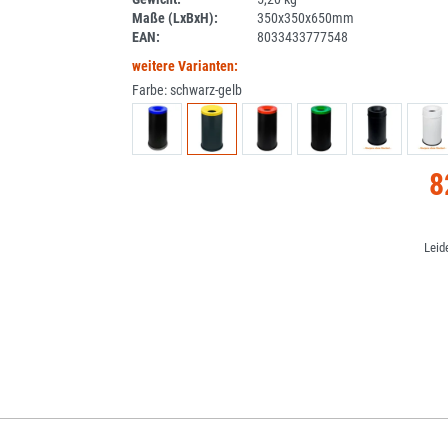
Maße (LxBxH):
350x350x650mm
EAN:
8033433777548
weitere Varianten:
Farbe:
schwarz-gelb
8
Leid