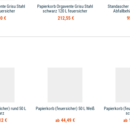
nte Grisu Stahl
Papierkorb Orgavente Grisu Stahl
Standascher
uersicher
schwarz 120 L feuersicher
Abfallbehä
0 €
212,55 €
9
icher) rund 50 L
Papierkorb (feuersicher) 50 L Weiß
Papierkorb (feu
arz
sc
12 €
44,49 €