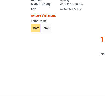
Maße (LxBxH):
415x415x770mm
EAN:
8033433772710
weitere Varianten:
Farbe:
matt
matt
grau
1
Leid