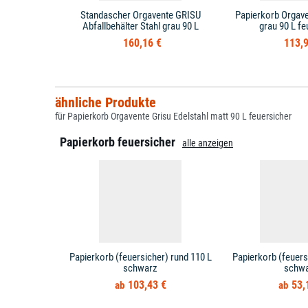
Standascher Orgavente GRISU
Papierkorb Orgave
Abfallbehälter Stahl grau 90 L
grau 90 L fe
160,16 €
113,9
ähnliche Produkte
für Papierkorb Orgavente Grisu Edelstahl matt 90 L feuersicher
Papierkorb feuersicher
alle anzeigen
Papierkorb (feuersicher) rund 110 L
Papierkorb (feuers
schwarz
schw
103,43 €
53,