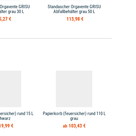
 Orgavente GRISU
Standascher Orgavente GRISU
Papierko
lter grau 30 L
Abfallbehälter grau 50 L
Edelstahl 
5,27 €
113,98 €
ersicher) rund 15 L
Papierkorb (feuersicher) rund 110 L
Papierkorb 
hwarz
grau
19,99 €
103,43 €