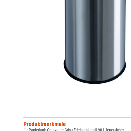
Produktmerkmale
für Papierkorb Orgavente Grisu Edelstahl matt 90 L feuersicher