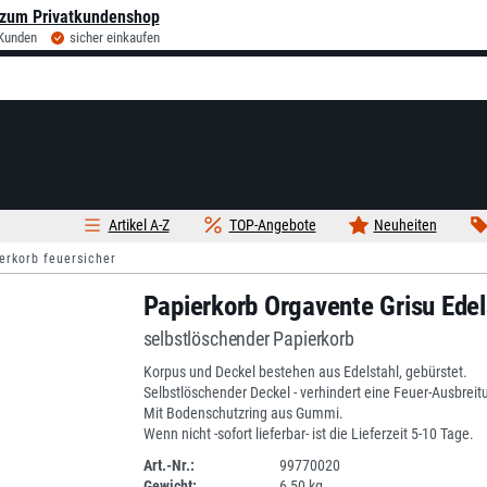
zum Privatkundenshop
 Kunden
sicher einkaufen
Artikel A-Z
TOP-Angebote
Neuheiten
erkorb feuersicher
Papierkorb Orgavente Grisu Edel
selbstlöschender Papierkorb
Korpus und Deckel bestehen aus Edelstahl, gebürstet.
Selbstlöschender Deckel - verhindert eine Feuer-Ausbreit
Mit Bodenschutzring aus Gummi.
Wenn nicht -sofort lieferbar- ist die Lieferzeit 5-10 Tage.
Art.-Nr.:
99770020
Gewicht:
6,50 kg
DV