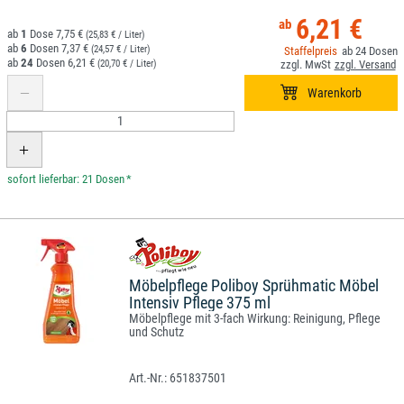
6,21 €
1
7,75 €
(25,83 € / Liter)
6
7,37 €
(24,57 € / Liter)
24
24
6,21 €
(20,70 € / Liter)
*
Möbelpflege Poliboy Sprühmatic Möbel
Intensiv Pflege 375 ml
Möbelpflege mit 3-fach Wirkung: Reinigung, Pflege
und Schutz
651837501