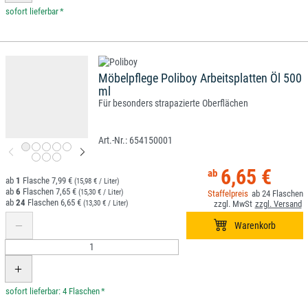
*
Möbelpflege Poliboy Arbeitsplatten Öl 500
ml
Für besonders strapazierte Oberflächen
654150001
6,65 €
1
7,99 €
(15,98 € / Liter)
6
7,65 €
(15,30 € / Liter)
24
24
6,65 €
(13,30 € / Liter)
*