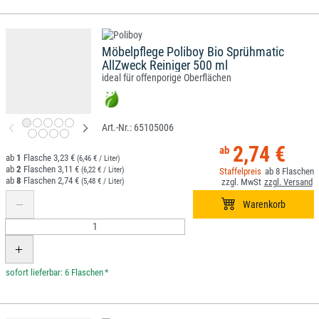
Möbelpflege Poliboy Bio Sprühmatic
AllZweck Reiniger 500 ml
ideal für offenporige Oberflächen
65105006
2,74 €
1
3,23 €
(6,46 € / Liter)
2
3,11 €
(6,22 € / Liter)
8
8
2,74 €
(5,48 € / Liter)
*