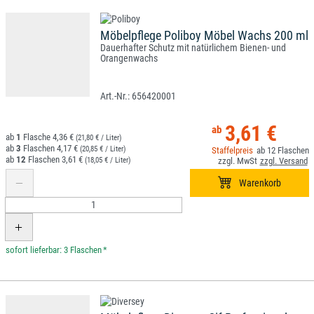
Möbelpflege Poliboy Möbel Wachs 200 ml
Dauerhafter Schutz mit natürlichem Bienen- und
Orangenwachs
656420001
3,61 €
1
4,36 €
(21,80 € / Liter)
3
4,17 €
(20,85 € / Liter)
12
12
3,61 €
(18,05 € / Liter)
*