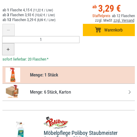
3,29 €
1
4,15 €
(11,22 € / Liter)
3
3,93 €
(10,62 € / Liter)
12
12
3,29 €
(8,89 € / Liter)
*
Menge:
1 Stück
Menge:
6 Stück, Karton
Möbelpflege Poliboy Staubmeister