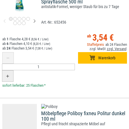
Sprayflasche 500 ml
antistatik-Formel, weniger Staub für bis zu 7 Tage
652456
3,54 €
1
4,28 €
(8,56 € / Liter)
6
4,10 €
(8,20 € / Liter)
24
24
3,54 €
(7,08 € / Liter)
*
Möbelpflege Poliboy fixneu Politur dunkel
100 ml
Pflegt und frischt strapazierte Möbel auf