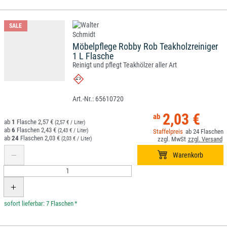
SALE
Möbelpflege Robby Rob Teakholzreiniger
1 L Flasche
Reinigt und pflegt Teakhölzer aller Art
65610720
2,03 €
1
2,57 €
(2,57 € / Liter)
6
2,43 €
(2,43 € / Liter)
24
24
2,03 €
(2,03 € / Liter)
*