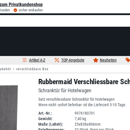
zum Privatkundenshop
 Kunden
sicher einkaufen
Artikel A-Z
TOP-Angebote
Neuheiten
ubehör
verschließbare Box
Rubbermaid Verschliessbare Sc
Schranktür für Hotelwagen
Satz verschliessbare Schranktür für Hotelwagen
Wenn nicht -sofort lieferbar- ist die Lieferzeit 5-10 Tage.
Art.-Nr.:
9976180701
Gewicht:
7,40 kg
DV
Maße (LxBxH):
25x838x406mm
Palettenmenge:
32 Stück, Preis pro Stück