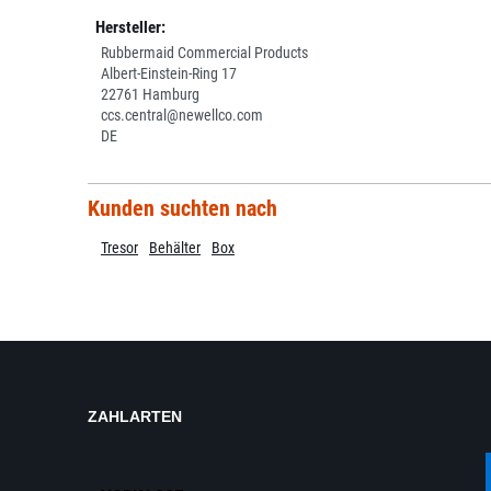
Hersteller:
Rubbermaid Commercial Products
Albert-Einstein-Ring 17
22761 Hamburg
ccs.central@newellco.com
DE
Kunden suchten nach
Tresor
Behälter
Box
ZAHLARTEN