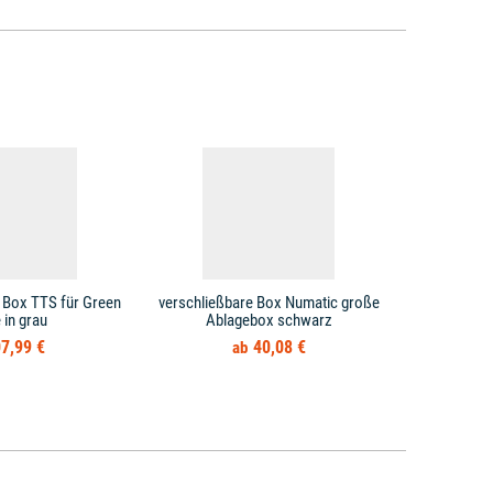
 Box TTS für Green
verschließbare Box Numatic große
Schlüssel V
 in grau
Ablagebox schwarz
abs
7,99 €
40,08 €