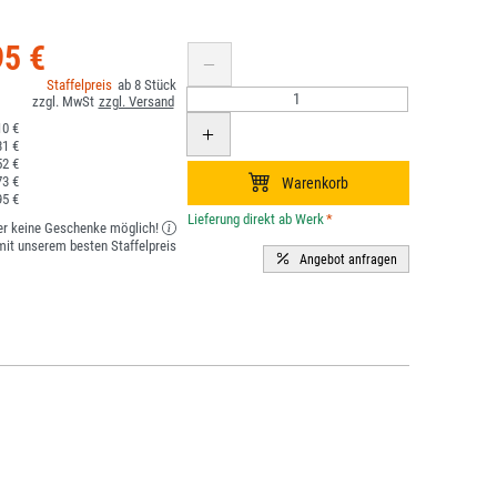
95 €
8
0 €
1 €
2 €
3 €
5 €
*
er keine Geschenke möglich!
it unserem besten Staffelpreis