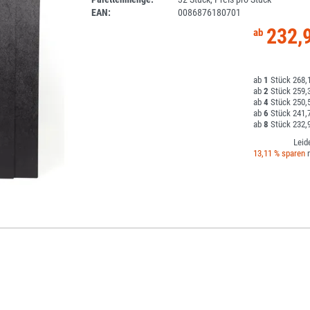
EAN:
0086876180701
232,
1
268,1
2
259,3
4
250,5
6
241,7
8
232,9
Leid
13,11 % sparen
m