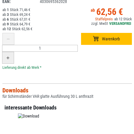
EAN:
4030695362028
62,56 €
1
71,46 €
3
69,24 €
12
6
67,01 €
9
64,79 €
12
62,56 €
*
Downloads
für Schirmständer VAR glatte Ausführung 30 L anthrazit
interessante Downloads