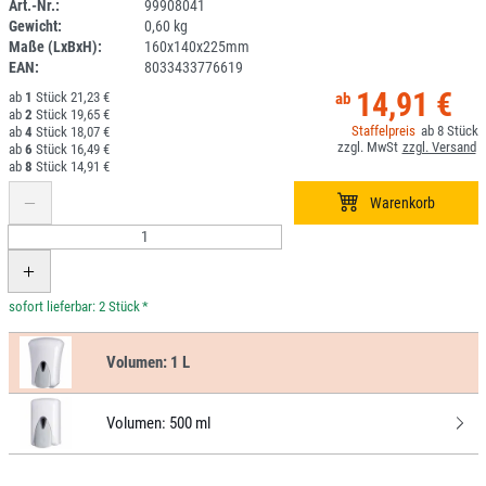
Art.-Nr.:
99908041
Gewicht:
0,60 kg
1K066-4
Maße (LxBxH):
160x140x225mm
EAN:
8033433776619
14,91 €
1
21,23 €
2
19,65 €
8
4
18,07 €
6
16,49 €
8
14,91 €
*
Volumen:
1 L
Volumen:
500 ml