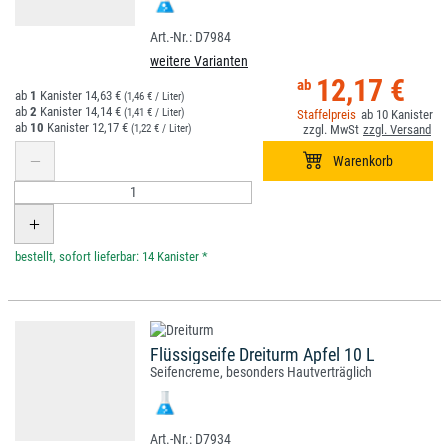
D7984
weitere Varianten
12,17 €
1
14,63 €
(1,46 € / Liter)
2
14,14 €
(1,41 € / Liter)
10
10
12,17 €
(1,22 € / Liter)
*
Flüssigseife Dreiturm Apfel 10 L
Seifencreme, besonders Hautverträglich
D7934