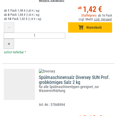
weitere Varianten
1,42 €
1
1,98 €
(1,65 € / kg)
4
1,84 €
(1,53 € / kg)
16
16
1,42 €
(1,18 € / kg)
*
Spülmaschinensalz Diversey SUN Prof.
grobkörniges Salz 2 kg
für alle Spülmaschinentypen geeignet, zur
Wasserenthärtung
57848994