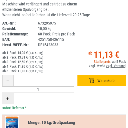
Maschine wird verlängert und es trägt zu einem
effizienteren Spülvorgang bei.
Wenn nicht -sofort lieferbar- ist die Lieferzeit 20-25 Tage.
Art.-Nr.:
673295975
Gewicht:
10,00 kg
1J057-1
Palettenmenge:
60 Pack, Preis pro Pack
EAN:
4251758436115
Herst. WEEE-Nr.:
DE15423033
11,13 €
1
14,04 €
(1,40 € / kg)
2
13,31 €
(1,33 € / kg)
5
3
12,59 €
(1,26 € / kg)
4
11,86 €
(1,19 € / kg)
5
11,13 €
(1,11 € / kg)
*
Menge:
10 kg/Großpackung