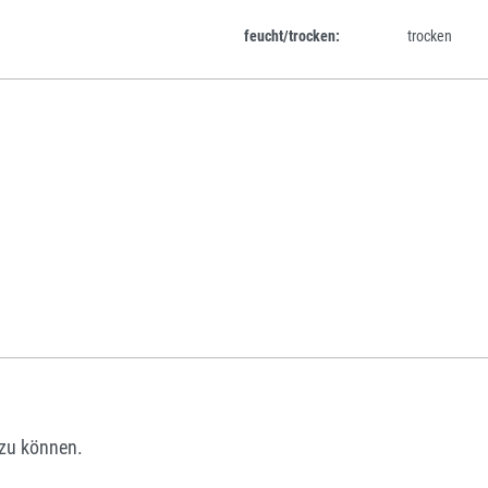
feucht/trocken:
trocken
zu können.