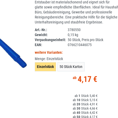
Entstauber ist materialschonend und eignet sich für
glatte sowie empfindliche Oberflächen. Ideal für Haushalt
Büro, Gebäudereinigung, Gewerbe und professionelle
Reinigungsbereiche. Eine praktische Hilfe für die tägliche
Unterhaltsreinigung und staubfreie Ergebnisse.
Art.-Nr.:
3780550
Gewicht:
0,15 kg
1J043-2
Verpackungseinheit:
50 Stück, Preis pro Stück
EAN:
0766210446075
weitere Varianten:
Menge:
Einzelstück
Einzelstück
50 Stück Karton
4,17 €
1
5,40 €
10
5,15 €
20
4,91 €
30
4,66 €
40
4,42 €
50
4,17 €