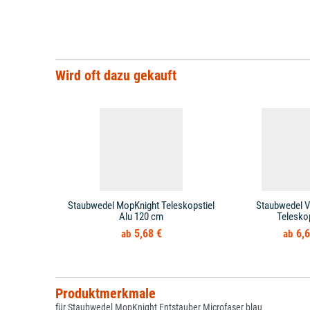
Wird oft dazu gekauft
Staubwedel MopKnight Teleskopstiel
Staubwedel V
Alu 120 cm
Teleskop
5,68 €
6,6
Produktmerkmale
für Staubwedel MopKnight Entstauber Microfaser blau