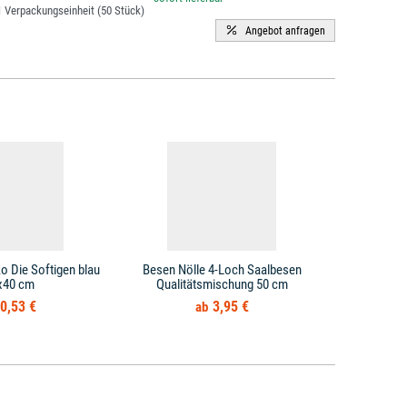
 Verpackungseinheit (50 Stück)
o Die Softigen blau
Besen Nölle 4-Loch Saalbesen
Staubwedel
x40 cm
Qualitätsmischung 50 cm
Teles
0,53 €
3,95 €