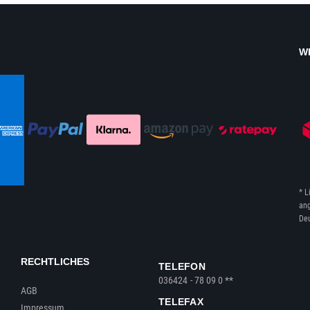
W
* L
ang
Deu
RECHTLICHES
TELEFON
036424 - 78 09 0 **
AGB
TELEFAX
Impressum