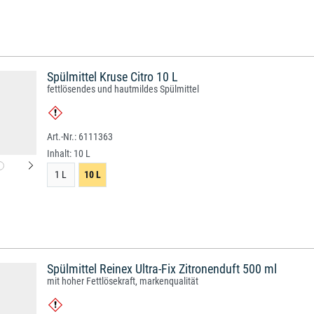
Spülmittel Kruse Citro 10 L
fettlösendes und hautmildes Spülmittel
6111363
Inhalt:
10 L
1 L
10 L
Spülmittel Reinex Ultra-Fix Zitronenduft 500 ml
mit hoher Fettlösekraft, markenqualität