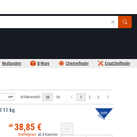
Restposten
B-Ware
Chemiefinder
Ersatzteilfinder
Artikelanzahl:
20
50
1
2
3
l 11 kg
38,85 €
8