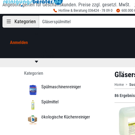
Angebote gelten für Geschäftskunden. Preise zzgl. gesetzl. MwSt.
Hotline & Beratung 036424 - 78 09 0
600.000
Kategorien
Anmelden
Mein Konto
0,00 €
zzgl. MwSt
Gläser
Kategorien
Home
Suc
Spülmaschinenreiniger
86 Ergebnis
Spülmittel
ökologische Küchenreiniger