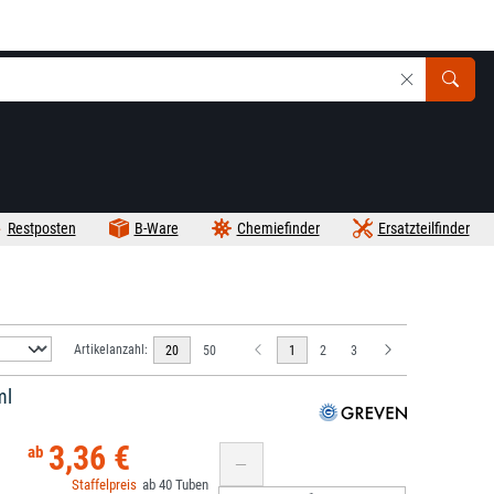
Restposten
B-Ware
Chemiefinder
Ersatzteilfinder
Artikelanzahl:
20
50
1
2
3
ml
3,36 €
40