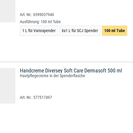
6599037946
Ausführung:
100 ml Tube
1 L für Variospender
6x1 L für SCJ Spender
100 ml Tube
Handcreme Diversey Soft Care Dermasoft 500 ml
Hautpflegecreme in der Spenderflasche
577517497