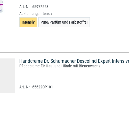
65972553
Ausführung:
Intensiv
Intensiv
Pure/Parfüm und Farbstoffrei
Handcreme Dr. Schumacher Descolind Expert Intensiv
Pflegecreme für Haut und Hände mit Bienenwachs
65622OP101