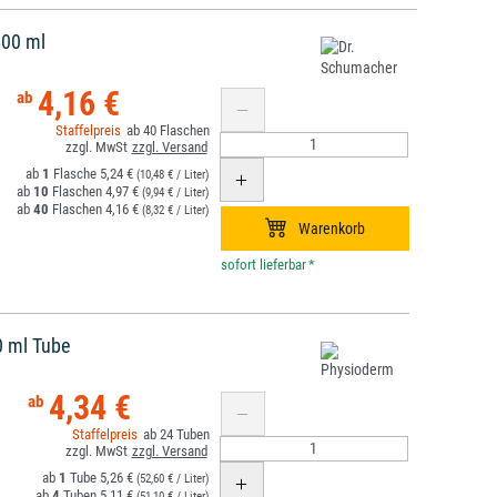
500 ml
4,16 €
40
1
5,24 €
(10,48 € / Liter)
10
4,97 €
(9,94 € / Liter)
40
4,16 €
(8,32 € / Liter)
*
 ml Tube
4,34 €
24
1
5,26 €
(52,60 € / Liter)
4
5,11 €
(51,10 € / Liter)