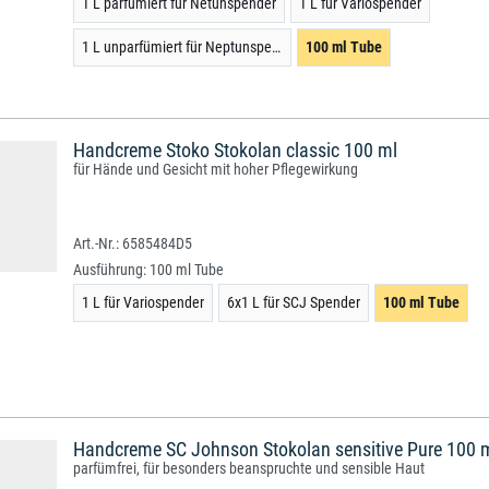
1 L parfümiert für Netunspender
1 L für Variospender
1 L unparfümiert für Neptunspender
100 ml Tube
Handcreme Stoko Stokolan classic 100 ml
für Hände und Gesicht mit hoher Pflegewirkung
6585484D5
Ausführung:
100 ml Tube
1 L für Variospender
6x1 L für SCJ Spender
100 ml Tube
Handcreme SC Johnson Stokolan sensitive Pure 100 
parfümfrei, für besonders beanspruchte und sensible Haut