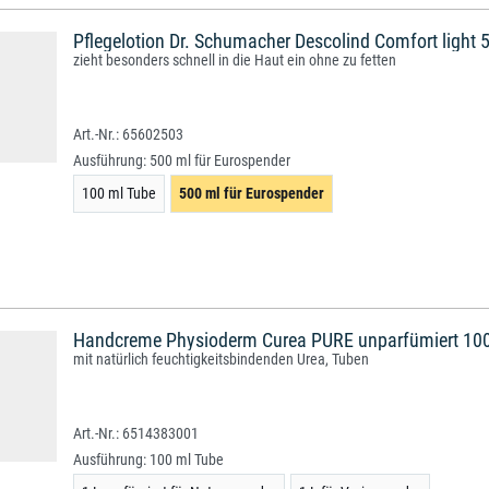
Pflegelotion Dr. Schumacher Descolind Comfort light 
zieht besonders schnell in die Haut ein ohne zu fetten
65602503
Ausführung:
500 ml für Eurospender
100 ml Tube
500 ml für Eurospender
Handcreme Physioderm Curea PURE unparfümiert 100
mit natürlich feuchtigkeitsbindenden Urea, Tuben
6514383001
Ausführung:
100 ml Tube