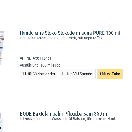
Handcreme Stoko Stokoderm aqua PURE 100 ml
Hautschutzcreme bei Feuchtarbeit, mit Repaireffekt
656112461
Ausführung:
100 ml Tube
1 L für Variospender
1 L für SCJ Spender
100 ml Tube
BODE Baktolan balm Pflegebalsam 350 ml
intensiv pflegender Wasser-in-Öl-Balsam, für trockene Haut