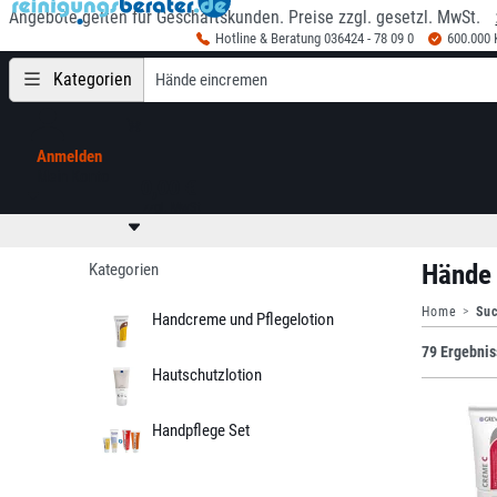
Angebote gelten für Geschäftskunden. Preise zzgl. gesetzl. MwSt.
Hotline & Beratung 036424 - 78 09 0
600.000
Kategorien
Anmelden
Mein Konto
0,00 €
zzgl. MwSt
Hände
Kategorien
Home
Suc
Handcreme und Pflegelotion
79 Ergebnis
Hautschutzlotion
Handpflege Set