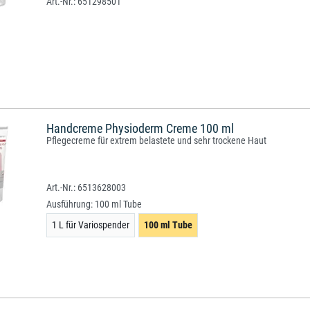
651298501
Handcreme Physioderm Creme 100 ml
Pflegecreme für extrem belastete und sehr trockene Haut
6513628003
Ausführung:
100 ml Tube
1 L für Variospender
100 ml Tube