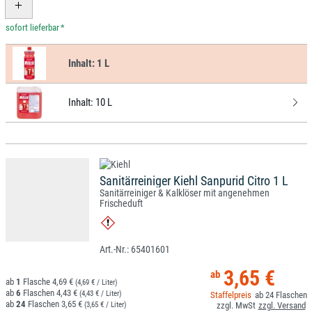
*
Inhalt:
1 L
Inhalt:
10 L
Sanitärreiniger Kiehl Sanpurid Citro 1 L
Sanitärreiniger & Kalklöser mit angenehmen
Frischeduft
65401601
3,65 €
1
4,69 €
(4,69 € / Liter)
6
4,43 €
(4,43 € / Liter)
24
24
3,65 €
(3,65 € / Liter)