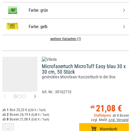
Farbe:
grün
Farbe:
gelb
weitere Varianten (1)
Microfasertuch MicroTuff Easy blau 30 x
30 cm, 50 Stück
gestricktes Microfaser Kurzzeittuch in der Box
30162710
21,08 €
1
25,23 €
(0,50 € / Tuch)
2
24,19 €
(0,48 € / Tuch)
8
8
21,08 €
(0,42 € / Tuch)