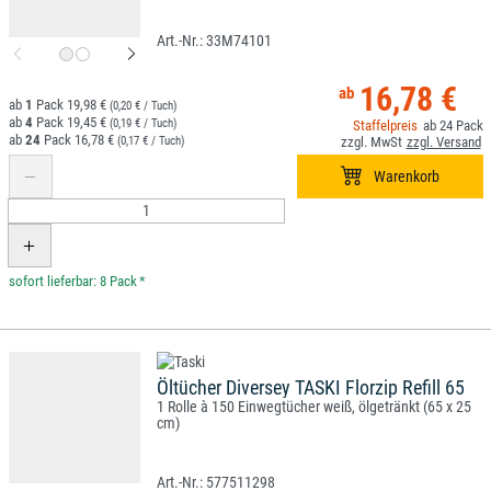
33M74101
16,78 €
1
19,98 €
(0,20 € / Tuch)
4
19,45 €
(0,19 € / Tuch)
24
24
16,78 €
(0,17 € / Tuch)
*
Öltücher Diversey TASKI Florzip Refill 65
1 Rolle à 150 Einwegtücher weiß, ölgetränkt (65 x 25
cm)
577511298