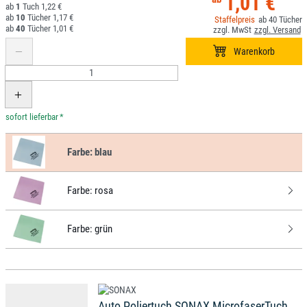
1,01 €
1
1,22 €
10
1,17 €
40
40
1,01 €
*
Farbe:
blau
Farbe:
rosa
Farbe:
grün
Auto Poliertuch SONAX MicrofaserTuch