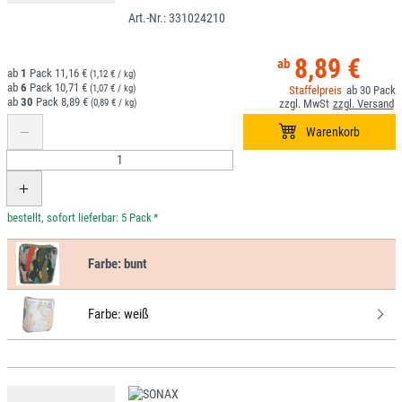
331024210
8,89 €
1
11,16 €
(1,12 € / kg)
6
10,71 €
(1,07 € / kg)
30
30
8,89 €
(0,89 € / kg)
*
Farbe:
bunt
Farbe:
weiß