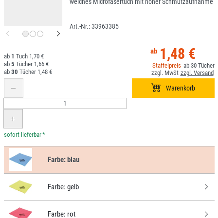
weiches Microfasertuch mit hoher Schmutzaufnahme
33963385
1,48 €
1
1,70 €
5
1,66 €
30
30
1,48 €
*
Farbe:
blau
Farbe:
gelb
Farbe:
rot