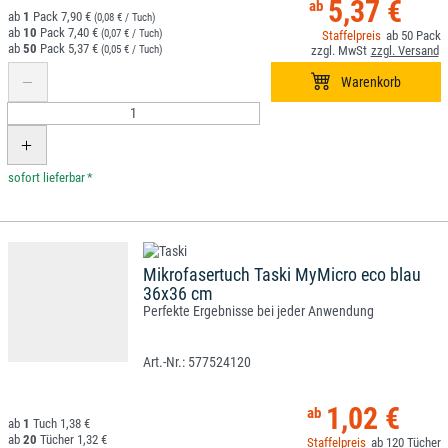
5,37 €
1
7,90 €
(0,08 € / Tuch)
10
7,40 €
(0,07 € / Tuch)
50
50
5,37 €
(0,05 € / Tuch)
*
Mikrofasertuch Taski MyMicro eco blau
36x36 cm
Perfekte Ergebnisse bei jeder Anwendung
577524120
1,02 €
1
1,38 €
20
1,32 €
120