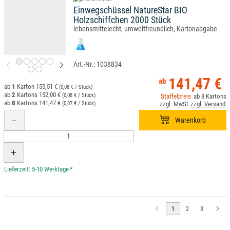
Einwegschüssel NatureStar BIO
Holzschiffchen 2000 Stück
lebensmittelecht, umweltfreundlich, Kartonabgabe
1038834
141,47 €
1
155,51 €
(0,08 € / Stück)
2
152,00 €
(0,08 € / Stück)
8
8
141,47 €
(0,07 € / Stück)
*
1
2
3