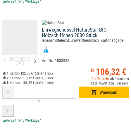
*
Einwegschüssel NatureStar BIO
Holzschiffchen 2000 Stück
lebensmittelecht, umweltfreundlich, Kartonabgabe
1038832
106,32 €
1
122,06 €
(0,06 € / Stück)
2
118,12 €
(0,06 € / Stück)
8
8
106,32 €
(0,05 € / Stück)
*