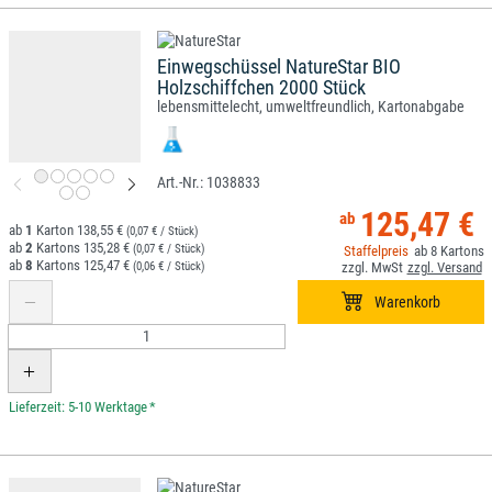
Einwegschüssel NatureStar BIO
Holzschiffchen 2000 Stück
lebensmittelecht, umweltfreundlich, Kartonabgabe
1038833
125,47 €
1
138,55 €
(0,07 € / Stück)
2
135,28 €
(0,07 € / Stück)
8
8
125,47 €
(0,06 € / Stück)
*