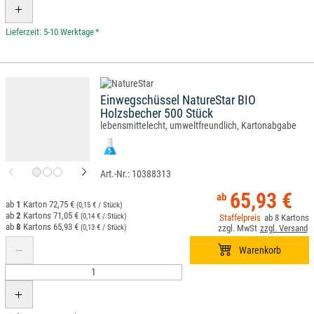
*
Einwegschüssel NatureStar BIO
Holzsbecher 500 Stück
lebensmittelecht, umweltfreundlich, Kartonabgabe
10388313
65,93 €
1
72,75 €
(0,15 € / Stück)
2
71,05 €
(0,14 € / Stück)
8
8
65,93 €
(0,13 € / Stück)