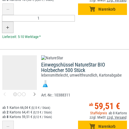
*
Einwegschüssel NatureStar BIO
Holzbecher 500 Stück
lebensmittelecht, umweltfreundlich, Kartonabgabe
10388311
59,51 €
1
66,04 €
(0,13 € / Stück)
2
64,41 €
(0,13 € / Stück)
8
8
59,51 €
(0,12 € / Stück)