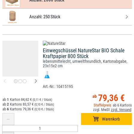
Anzahl:
2000 Stück
Anzahl:
250 Stück
Einwegschüssel NatureStar BIO Schale
Kraftpapier 800 Stück
lebensmittelecht, umweltfreundlich, Kartonabgabe,
23x15x2 cm
10415195
79,36 €
1
84,62 €
(0,11 € / Stück)
2
83,57 €
(0,10 € / Stück)
6
6
79,36 €
(0,10 € / Stück)