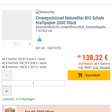
Einwegschüssel NatureStar BIO Schale
Kraftpapier 2000 Stück
lebensmittelecht, umweltfreundlich, Kartonabgabe,
17x10x3 cm
10415155
138,32 €
1
153,91 €
(0,08 € / Stück)
2
150,79 €
(0,08 € / Stück)
6
6
138,32 €
(0,07 € / Stück)
*