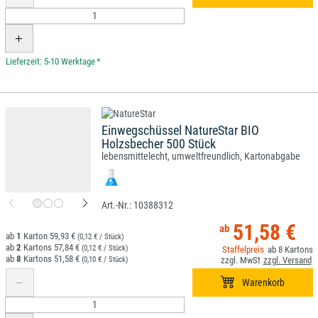
*
Einwegschüssel NatureStar BIO
Holzsbecher 500 Stück
lebensmittelecht, umweltfreundlich, Kartonabgabe
10388312
51,58 €
1
59,93 €
(0,12 € / Stück)
2
57,84 €
(0,12 € / Stück)
8
8
51,58 €
(0,10 € / Stück)