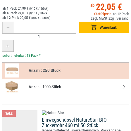
22,05 €
1
24,99 €
(0,10 € / Stück)
4
24,01 €
(0,10 € / Stück)
12
12
22,05 €
(0,09 € / Stück)
*
Anzahl:
250 Stück
Anzahl:
1000 Stück
SALE
Einwegschüssel NatureStar BIO
Zuckerrohr 460 ml 50 Stück
lebensmittelecht, umweltfreundlich, Packabgabe