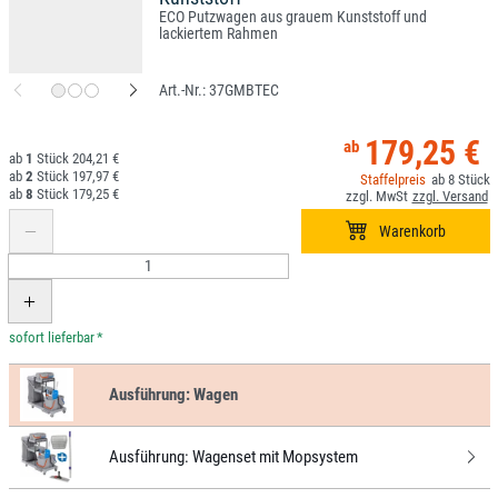
ECO Putzwagen aus grauem Kunststoff und
lackiertem Rahmen
37GMBTEC
179,25 €
1
204,21 €
2
197,97 €
8
8
179,25 €
*
Ausführung:
Wagen
Ausführung:
Wagenset mit Mopsystem