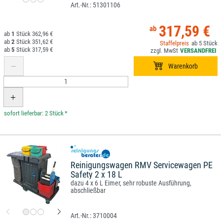
51301106
317,59 €
1
362,96 €
2
351,62 €
5
5
317,59 €
*
Reinigungswagen RMV Servicewagen PE
Safety 2 x 18 L
dazu 4 x 6 L Eimer, sehr robuste Ausführung,
abschließbar
3710004