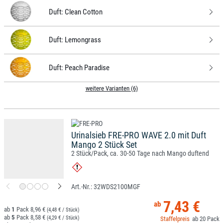
Duft:
Clean Cotton
Duft:
Lemongrass
Duft:
Peach Paradise
weitere Varianten (6)
Urinalsieb FRE-PRO WAVE 2.0 mit Duft
Mango 2 Stück Set
2 Stück/Pack, ca. 30-50 Tage nach Mango duftend
32WDS2100MGF
7,43 €
1
8,96 €
(4,48 € / Stück)
5
8,58 €
(4,29 € / Stück)
20