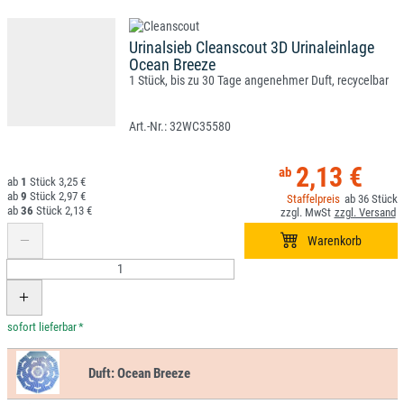
Urinalsieb Cleanscout 3D Urinaleinlage
Ocean Breeze
1 Stück, bis zu 30 Tage angenehmer Duft, recycelbar
32WC35580
2,13 €
1
3,25 €
9
2,97 €
36
36
2,13 €
*
Duft:
Ocean Breeze