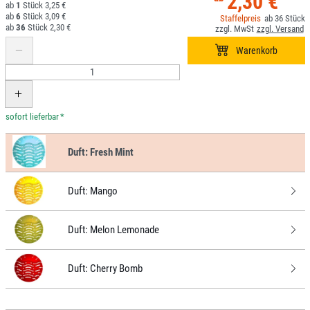
2,30 €
1
3,25 €
6
3,09 €
36
36
2,30 €
*
Duft:
Fresh Mint
Duft:
Mango
Duft:
Melon Lemonade
Duft:
Cherry Bomb