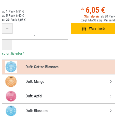
6,05 €
1
6,51 €
5
6,40 €
20
20
6,05 €
*
Duft:
Cotton Blossom
Duft:
Mango
Duft:
Apfel
Duft:
Blossom