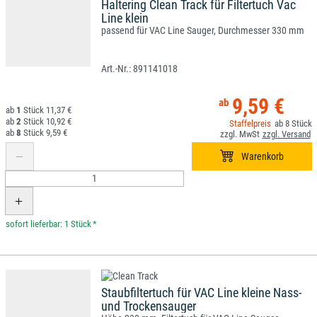
Haltering Clean Track für Filtertuch Vac
Line klein
passend für VAC Line Sauger, Durchmesser 330 mm
891141018
9,59 €
1
11,37 €
2
10,92 €
8
8
9,59 €
*
Staubfiltertuch für VAC Line kleine Nass-
und Trockensauger