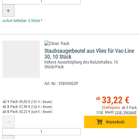
*
Staubsaugerbeutel aus Vlies für Vac-Line
30, 10 Stück
höhere Ausschöpfung des Nutzinhaltes, 10
Stück/Pack
55895002P
33,22 €
1
39,05 €
(7,81 € / Beutel)
2
37,59 €
(7,52 € / Beutel)
5
5
33,22 €
(6,64 € / Beutel)