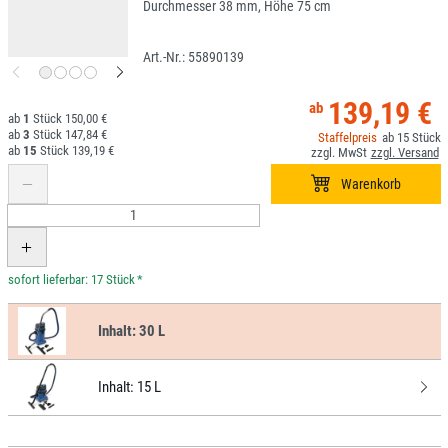
Durchmesser 38 mm, Höhe 75 cm
55890139
139,19 €
1
150,00 €
3
147,84 €
15
15
139,19 €
*
Inhalt:
30 L
Inhalt:
15 L