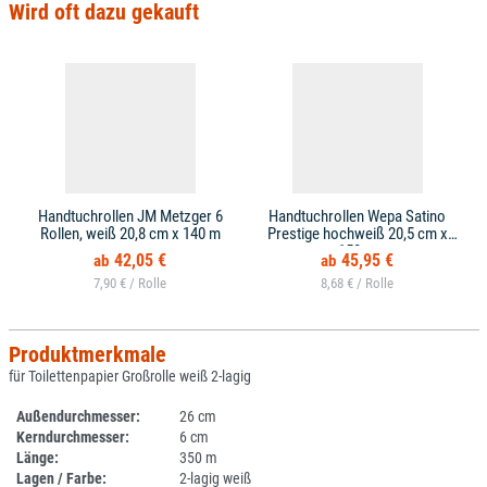
Wird oft dazu gekauft
Handtuchrollen JM Metzger 6
Handtuchrollen Wepa Satino
Rollen, weiß 20,8 cm x 140 m
Prestige hochweiß 20,5 cm x
150 m
42,05 €
45,95 €
7,90 € /
8,68 € /
Produktmerkmale
für Toilettenpapier Großrolle weiß 2-lagig
Außendurchmesser:
26 cm
Kerndurchmesser:
6 cm
Länge:
350 m
Lagen / Farbe:
2-lagig weiß