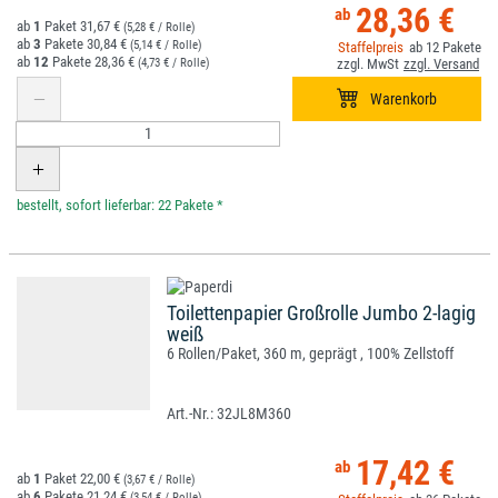
28,36 €
1
31,67 €
(5,28 € / Rolle)
3
30,84 €
(5,14 € / Rolle)
12
12
28,36 €
(4,73 € / Rolle)
*
Toilettenpapier Großrolle Jumbo 2-lagig
weiß
6 Rollen/Paket, 360 m, geprägt , 100% Zellstoff
32JL8M360
17,42 €
1
22,00 €
(3,67 € / Rolle)
6
21,24 €
(3,54 € / Rolle)