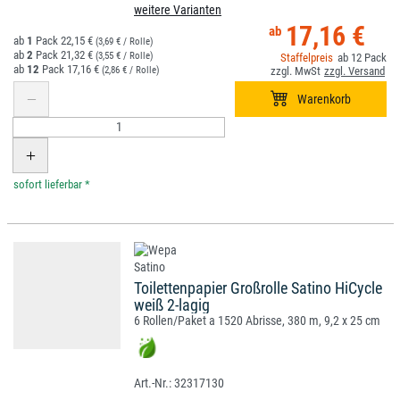
weitere Varianten
17,16 €
1
22,15 €
(3,69 € / Rolle)
2
21,32 €
(3,55 € / Rolle)
12
12
17,16 €
(2,86 € / Rolle)
*
Toilettenpapier Großrolle Satino HiCycle
weiß 2-lagig
6 Rollen/Paket a 1520 Abrisse, 380 m, 9,2 x 25 cm
32317130