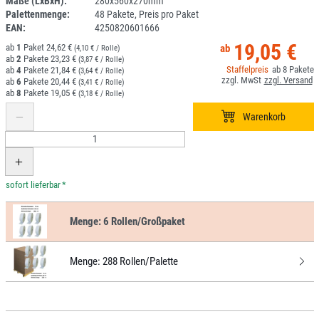
Maße (LxBxH):
280x560x270mm
Palettenmenge:
48 Pakete, Preis pro Paket
EAN:
4250820601666
19,05 €
1
24,62 €
(4,10 € / Rolle)
2
23,23 €
(3,87 € / Rolle)
8
4
21,84 €
(3,64 € / Rolle)
6
20,44 €
(3,41 € / Rolle)
8
19,05 €
(3,18 € / Rolle)
*
Menge:
6 Rollen/Großpaket
Menge:
288 Rollen/Palette