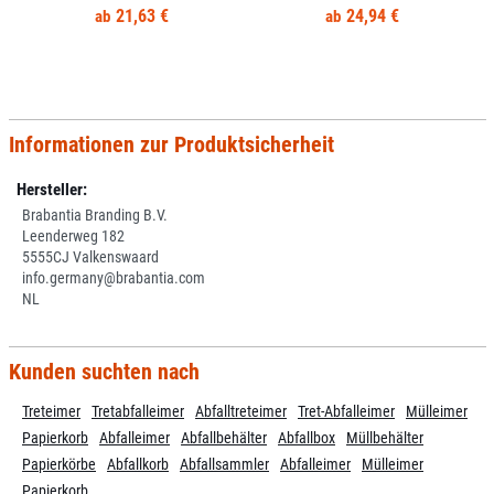
21,63 €
24,94 €
Informationen zur Produktsicherheit
Hersteller:
Brabantia Branding B.V.
Leenderweg 182
5555CJ Valkenswaard
info.germany@brabantia.com
NL
Kunden suchten nach
Treteimer
Tretabfalleimer
Abfalltreteimer
Tret-Abfalleimer
Mülleimer
Papierkorb
Abfalleimer
Abfallbehälter
Abfallbox
Müllbehälter
Papierkörbe
Abfallkorb
Abfallsammler
Abfalleimer
Mülleimer
Papierkorb