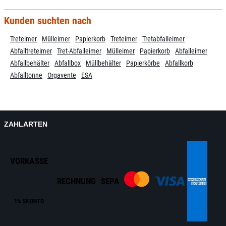
Kunden suchten nach
Treteimer
Mülleimer
Papierkorb
Treteimer
Tretabfalleimer
Abfalltreteimer
Tret-Abfalleimer
Mülleimer
Papierkorb
Abfalleimer
Abfallbehälter
Abfallbox
Müllbehälter
Papierkörbe
Abfallkorb
Abfalltonne
Orgavente
ESA
ZAHLARTEN
VORKASSE
RECHNUNG
SEPA
1% SKONTO