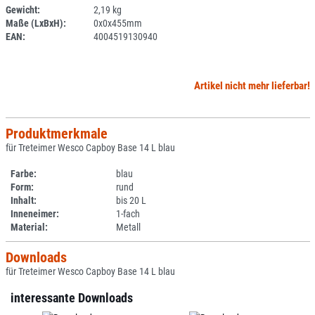
Gewicht:
2,19 kg
SPERRE
Maße (LxBxH):
0x0x455mm
EAN:
4004519130940
Artikel nicht mehr lieferbar!
Produktmerkmale
für Treteimer Wesco Capboy Base 14 L blau
Farbe:
blau
Form:
rund
Inhalt:
bis 20 L
Inneneimer:
1-fach
Material:
Metall
Downloads
für Treteimer Wesco Capboy Base 14 L blau
interessante Downloads