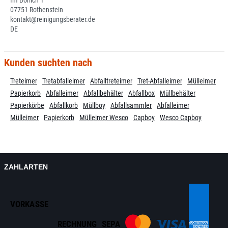
Im Borlich 1
07751 Rothenstein
kontakt@reinigungsberater.de
DE
Kunden suchten nach
Treteimer
Tretabfalleimer
Abfalltreteimer
Tret-Abfalleimer
Mülleimer
Papierkorb
Abfalleimer
Abfallbehälter
Abfallbox
Müllbehälter
Papierkörbe
Abfallkorb
Müllboy
Abfallsammler
Abfalleimer
Mülleimer
Papierkorb
Mülleimer Wesco
Capboy
Wesco Capboy
ZAHLARTEN
VORKASSE
RECHNUNG
SEPA