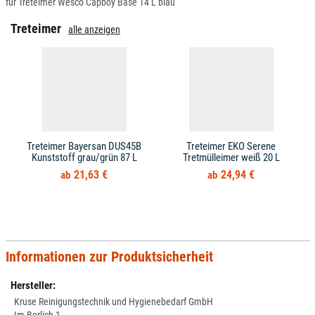
für Treteimer Wesco Capboy Base 14 L blau
Treteimer
alle anzeigen
Treteimer Bayersan DUS45B
Treteimer EKO Serene
Kunststoff grau/grün 87 L
Tretmülleimer weiß 20 L
21,63 €
24,94 €
Informationen zur Produktsicherheit
Hersteller:
Kruse Reinigungstechnik und Hygienebedarf GmbH