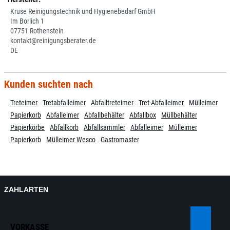
Kruse Reinigungstechnik und Hygienebedarf GmbH
Im Borlich 1
07751 Rothenstein
kontakt@reinigungsberater.de
DE
Kunden suchten nach
Treteimer
Tretabfalleimer
Abfalltreteimer
Tret-Abfalleimer
Mülleimer
Papierkorb
Abfalleimer
Abfallbehälter
Abfallbox
Müllbehälter
Papierkörbe
Abfallkorb
Abfallsammler
Abfalleimer
Mülleimer
Papierkorb
Mülleimer Wesco
Gastromaster
ZAHLARTEN
VORKASSE