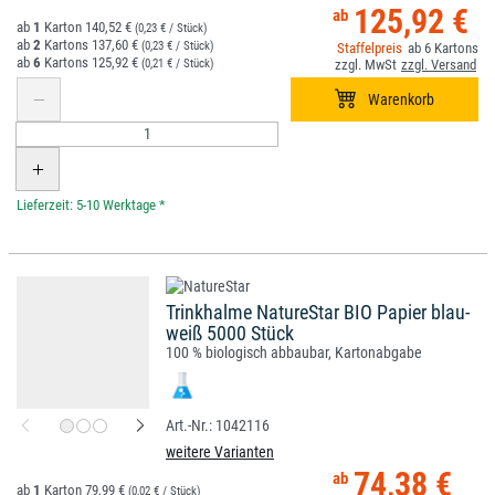
125,92 €
1
140,52 €
(0,23 € / Stück)
2
137,60 €
(0,23 € / Stück)
6
6
125,92 €
(0,21 € / Stück)
*
Trinkhalme NatureStar BIO Papier blau-
weiß 5000 Stück
100 % biologisch abbaubar, Kartonabgabe
1042116
weitere Varianten
74,38 €
1
79,99 €
(0,02 € / Stück)