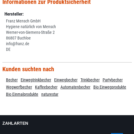
Informationen zur Produktsicherheit
Hersteller:
Franz Mensch GmbH
Hygiene natürlich von Mensch
Werner-von-Siemens-Straße 2
86807 Buchloe
info@franz.de
DE
Kunden suchten nach
Becher
Einwegtrinkbecher
Einwegbecher
Trinkbecher
Partybecher
Wegwerfbecher
Kaffeebecher
Automatenbecher
Bio Einwegprodukte
Bio Einmalprodukte
naturestar
ZAHLARTEN