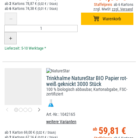
2
78,87 €
(0,02 € / Stück)
6
6
74,38 €
(0,01 € / Stück)
*
Trinkhalme NatureStar BIO Papier rot-
weiß geknickt 3000 Stück
100 % biologisch abbaubar, Kartonabgabe, FSC-
zertifiziert
1042165
weitere Varianten
59,81 €
1
69,00 €
(0,02 € / Stück)
2
67,16 €
(0,02 € / Stück)