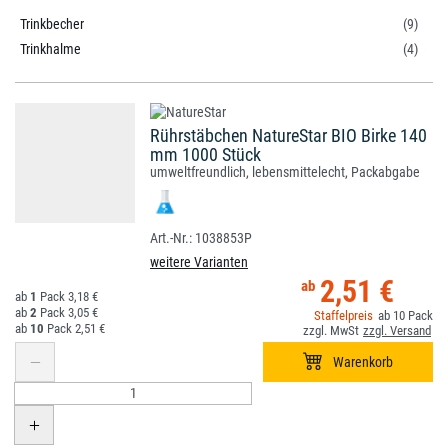
Trinkbecher
(9)
Trinkhalme
(4)
Rührstäbchen NatureStar BIO Birke 140
mm 1000 Stück
umweltfreundlich, lebensmittelecht, Packabgabe
1038853P
weitere Varianten
2,51 €
1
3,18 €
2
3,05 €
10
10
2,51 €