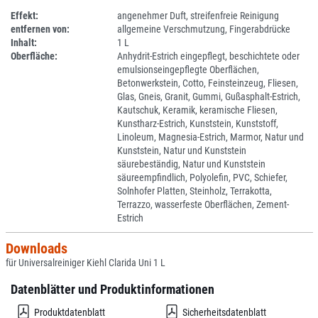
Effekt:
angenehmer Duft, streifenfreie Reinigung
entfernen von:
allgemeine Verschmutzung, Fingerabdrücke
Inhalt:
1 L
Oberfläche:
Anhydrit-Estrich eingepflegt, beschichtete oder
emulsionseingepflegte Oberflächen,
Betonwerkstein, Cotto, Feinsteinzeug, Fliesen,
Glas, Gneis, Granit, Gummi, Gußasphalt-Estrich,
Kautschuk, Keramik, keramische Fliesen,
Kunstharz-Estrich, Kunststein, Kunststoff,
Linoleum, Magnesia-Estrich, Marmor, Natur und
Kunststein, Natur und Kunststein
säurebeständig, Natur und Kunststein
säureempfindlich, Polyolefin, PVC, Schiefer,
Solnhofer Platten, Steinholz, Terrakotta,
Terrazzo, wasserfeste Oberflächen, Zement-
Estrich
Downloads
für Universalreiniger Kiehl Clarida Uni 1 L
Datenblätter und Produktinformationen
Produktdatenblatt
Sicherheitsdatenblatt