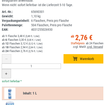
Belagsarten anwendbar.
Wenn nicht -sofort lieferbar- ist die Lieferzeit 5-10 Tage.
Art.-Nr.:
65690301
Gewicht:
1,10 kg
1J115-1
Verpackungseinheit:
6 Flaschen, Preis pro Flasche
Palettenmenge:
504 Flaschen, Preis pro Flasche
EAN:
4031255026930
2,76 €
1
3,48 €
(3,48 € / Liter)
6
3,30 €
(3,30 € / Liter)
24
12
3,12 €
(3,12 € / Liter)
18
2,94 €
(2,94 € / Liter)
24
2,76 €
(2,76 € / Liter)
*
Inhalt:
1 L