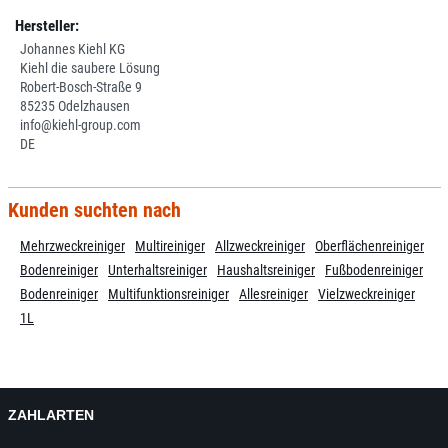
Hersteller:
Johannes Kiehl KG
Kiehl die saubere Lösung
Robert-Bosch-Straße 9
85235 Odelzhausen
info@kiehl-group.com
DE
Kunden suchten nach
Mehrzweckreiniger
Multireiniger
Allzweckreiniger
Oberflächenreiniger
Bodenreiniger
Unterhaltsreiniger
Haushaltsreiniger
Fußbodenreiniger
Bodenreiniger
Multifunktionsreiniger
Allesreiniger
Vielzweckreiniger
1L
ZAHLARTEN