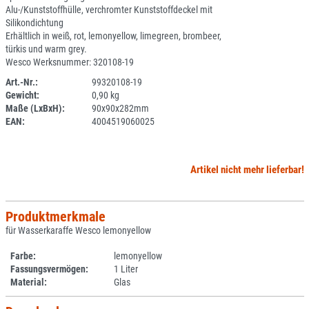
Alu-/Kunststoffhülle, verchromter Kunststoffdeckel mit
Silikondichtung
Erhältlich in weiß, rot, lemonyellow, limegreen, brombeer,
türkis und warm grey.
Wesco Werksnummer: 320108-19
Art.-Nr.:
99320108-19
Gewicht:
0,90 kg
SPERRE
Maße (LxBxH):
90x90x282mm
EAN:
4004519060025
Artikel nicht mehr lieferbar!
Produktmerkmale
für Wasserkaraffe Wesco lemonyellow
Farbe:
lemonyellow
Fassungsvermögen:
1 Liter
Material:
Glas