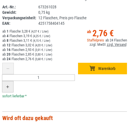
Art.-Nr.:
673261028
Gewicht:
0,75 kg
1L083R-10
Verpackungseinheit:
12 Flaschen, Preis pro Flasche
EAN:
4251758404145
2,76 €
1
3,28 €
(4,37 € / Liter)
4
3,19 €
(4,25 € / Liter)
24
8
3,11 €
(4,15 € / Liter)
12
3,02 €
(4,03 € / Liter)
16
2,93 €
(3,91 € / Liter)
20
2,85 €
(3,80 € / Liter)
24
2,76 €
(3,68 € / Liter)
*
Wird oft dazu gekauft