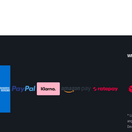
W
* L
ang
Deu