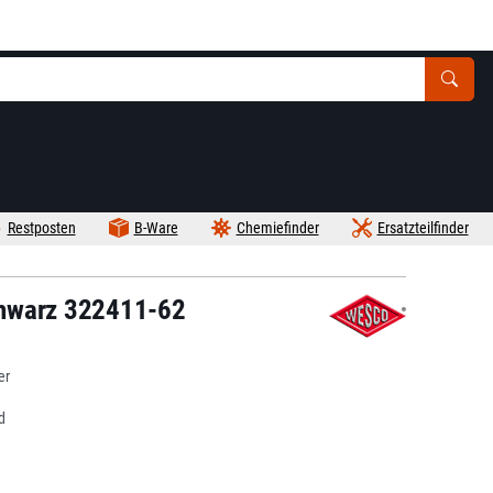
Restposten
B-Ware
Chemiefinder
Ersatzteilfinder
chwarz 322411-62
er
d