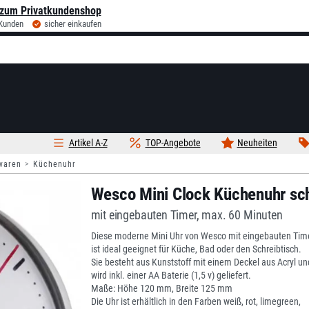
zum Privatkundenshop
 Kunden
sicher einkaufen
Artikel A-Z
TOP-Angebote
Neuheiten
waren
Küchenuhr
Wesco Mini Clock Küchenuhr s
mit eingebauten Timer, max. 60 Minuten
Diese moderne Mini Uhr von Wesco mit eingebauten Tim
ist ideal geeignet für Küche, Bad oder den Schreibtisch.
Sie besteht aus Kunststoff mit einem Deckel aus Acryl un
wird inkl. einer AA Baterie (1,5 v) geliefert.
Maße: Höhe 120 mm, Breite 125 mm
Die Uhr ist erhältlich in den Farben weiß, rot, limegreen,