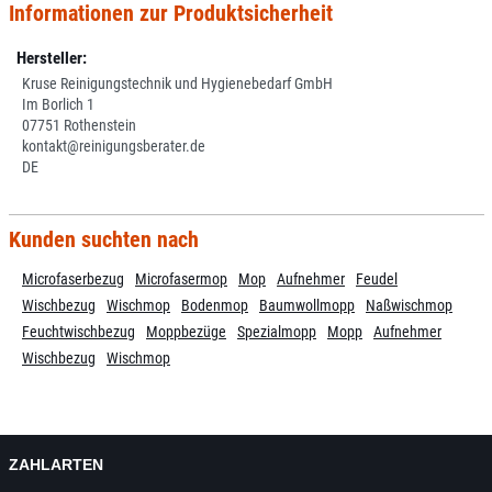
Informationen zur Produktsicherheit
Hersteller:
Kruse Reinigungstechnik und Hygienebedarf GmbH
Im Borlich 1
07751 Rothenstein
kontakt@reinigungsberater.de
DE
Kunden suchten nach
Microfaserbezug
Microfasermop
Mop
Aufnehmer
Feudel
Wischbezug
Wischmop
Bodenmop
Baumwollmopp
Naßwischmop
Feuchtwischbezug
Moppbezüge
Spezialmopp
Mopp
Aufnehmer
Wischbezug
Wischmop
ZAHLARTEN