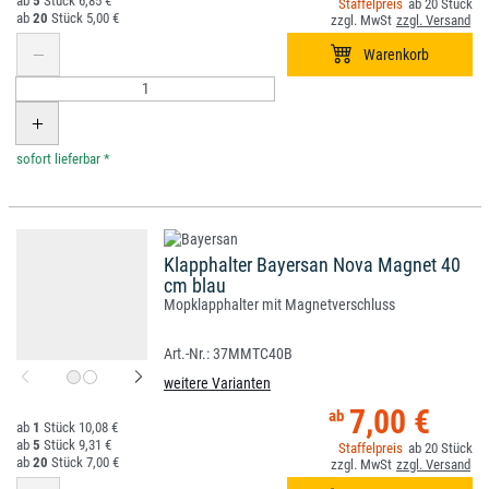
5
6,85 €
20
20
5,00 €
*
Klapphalter Bayersan Nova Magnet 40
cm blau
Mopklapphalter mit Magnetverschluss
37MMTC40B
weitere Varianten
7,00 €
1
10,08 €
5
9,31 €
20
20
7,00 €