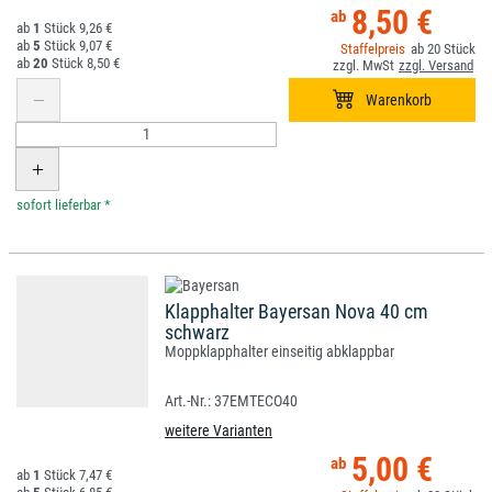
8,50 €
1
9,26 €
5
9,07 €
20
20
8,50 €
*
Klapphalter Bayersan Nova 40 cm
schwarz
Moppklapphalter einseitig abklappbar
37EMTECO40
weitere Varianten
5,00 €
1
7,47 €