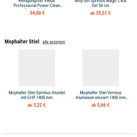
Reinigungsset Vileda
Mop-Set Sprintus Magic Click
Professional Power Clean
Set 50 cm
Bundle Boden
54,00 €
25,51 €
Mophalter Stiel
alle anzeigen
Mophalter Stiel Sprintus Alustiel
Mophalter Stiel Vermop
mit Griff 1400 mm
Aluminium eloxiert 1400 mm
anthrazit
3,22 €
5,66 €