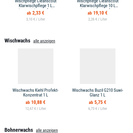
Wischpflege Cleanscout
Wischpflege Cleanscout
Klarwischpflege 1 L
Klarwischpflege 10 L
kennzeichnungsfrei
kennzeichnungsfrei
2,33 €
19,10 €
3,10 € /
2,26 € /
Wischwachs
alle anzeigen
Wischwachs Kiehl Profekt-
Wischwachs Buzil G210 Suwi-
Konzentrat 1 L
Glanz 1 L
10,88 €
5,75 €
12,67 € /
6,73 € /
Bohnerwachs
alle anzeigen