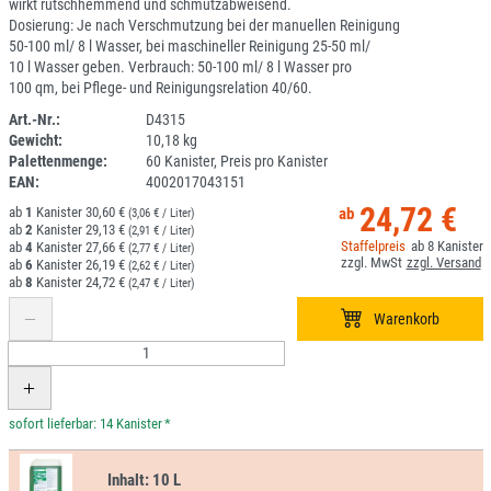
wirkt rutschhemmend und schmutzabweisend.
Dosierung: Je nach Verschmutzung bei der manuellen Reinigung
50-100 ml/ 8 l Wasser, bei maschineller Reinigung 25-50 ml/
10 l Wasser geben. Verbrauch: 50-100 ml/ 8 l Wasser pro
100 qm, bei Pflege- und Reinigungsrelation 40/60.
Art.-Nr.:
D4315
Gewicht:
10,18 kg
1H113DL-049
Palettenmenge:
60 Kanister, Preis pro Kanister
EAN:
4002017043151
24,72 €
1
30,60 €
(3,06 € / Liter)
2
29,13 €
(2,91 € / Liter)
8
4
27,66 €
(2,77 € / Liter)
6
26,19 €
(2,62 € / Liter)
8
24,72 €
(2,47 € / Liter)
*
Inhalt:
10 L