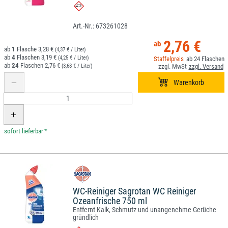
673261028
2,76 €
1
3,28 €
(4,37 € / Liter)
4
3,19 €
(4,25 € / Liter)
24
24
2,76 €
(3,68 € / Liter)
*
WC-Reiniger Sagrotan WC Reiniger
Ozeanfrische 750 ml
Entfernt Kalk, Schmutz und unangenehme Gerüche
gründlich