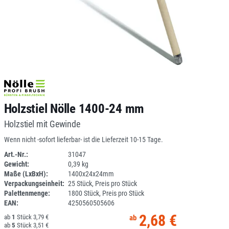
Holzstiel Nölle 1400-24 mm
Holzstiel mit Gewinde
Wenn nicht -sofort lieferbar- ist die Lieferzeit 10-15 Tage.
Art.-Nr.:
31047
Gewicht:
0,39 kg
1L143ST-05
Maße (LxBxH):
1400x24x24mm
Verpackungseinheit:
25 Stück, Preis pro Stück
Palettenmenge:
1800 Stück, Preis pro Stück
EAN:
4250560505606
2,68 €
1
3,79 €
5
3,51 €