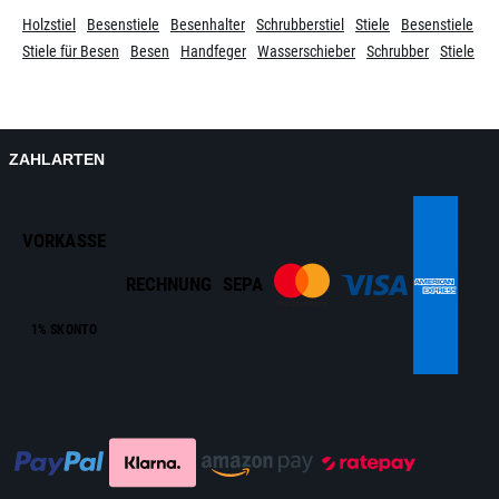
Holzstiel
Besenstiele
Besenhalter
Schrubberstiel
Stiele
Besenstiele
Stiele für Besen
Besen
Handfeger
Wasserschieber
Schrubber
Stiele
ZAHLARTEN
VORKASSE
RECHNUNG
SEPA
1% SKONTO