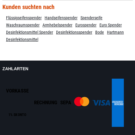
Kunden suchten nach
Flüssigseifenspender
Handseifenspender
Spenderseife
Waschraumspender
Armhebelspender
Eurospender
Euro Spender
Desinfektionsmittel Spender
Desinfektionsspender
Bode
Hartmann
Desinfektionsmittel
ZAHLARTEN
VORKASSE
RECHNUNG
SEPA
1% SKONTO