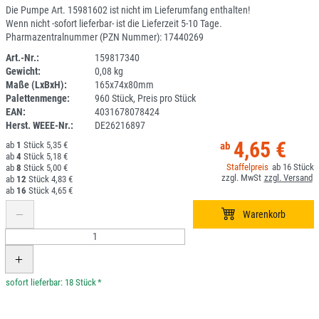
Die Pumpe Art. 15981602 ist nicht im Lieferumfang enthalten!
Wenn nicht -sofort lieferbar- ist die Lieferzeit 5-10 Tage.
Pharmazentralnummer (PZN Nummer): 17440269
Art.-Nr.:
159817340
Gewicht:
0,08 kg
1E085R-27
Maße (LxBxH):
165x74x80mm
Palettenmenge:
960 Stück, Preis pro Stück
EAN:
4031678078424
Herst. WEEE-Nr.:
DE26216897
4,65 €
1
5,35 €
4
5,18 €
16
8
5,00 €
12
4,83 €
16
4,65 €
*