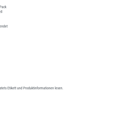
 Pack
ll
endet
tets Etikett und Produktinformationen lesen.