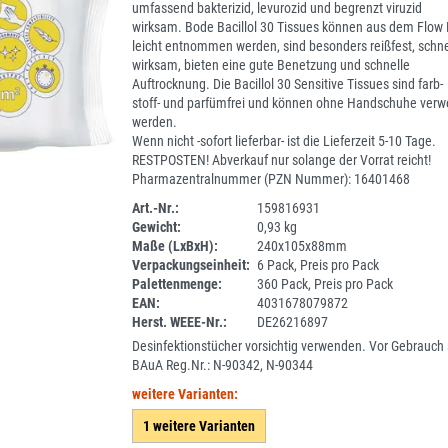
umfassend bakterizid, levurozid und begrenzt viruzid
wirksam. Bode Bacillol 30 Tissues können aus dem Flow
leicht entnommen werden, sind besonders reißfest, schne
wirksam, bieten eine gute Benetzung und schnelle
Auftrocknung. Die Bacillol 30 Sensitive Tissues sind farb-
stoff- und parfümfrei und können ohne Handschuhe verw
werden.
Wenn nicht -sofort lieferbar- ist die Lieferzeit 5-10 Tage.
RESTPOSTEN! Abverkauf nur solange der Vorrat reicht!
Pharmazentralnummer (PZN Nummer): 16401468
Art.-Nr.:
159816931
Gewicht:
0,93 kg
SPERRE
Maße (LxBxH):
240x105x88mm
Verpackungseinheit:
6 Pack, Preis pro Pack
Palettenmenge:
360 Pack, Preis pro Pack
EAN:
4031678079872
Herst. WEEE-Nr.:
DE26216897
Desinfektionstücher vorsichtig verwenden. Vor Gebrauch s
BAuA Reg.Nr.: N-90342, N-90344
weitere Varianten:
1 weitere Varianten