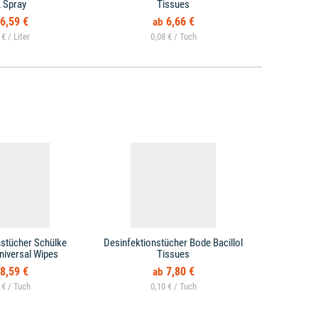
L Spray
Tissues
6,59 €
6,66 €
 € /
0,08 € /
nstücher Schülke
Desinfektionstücher Bode Bacillol
Desinfektio
niversal Wipes
Tissues
Tis
8,59 €
7,80 €
 € /
0,10 € /