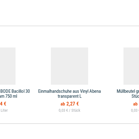
BODE Bacillol 30
Einmalhandschuhe aus Vinyl Abena
Müllbeutel g
am 750 ml
transparent L
Stü
4 €
2,27 €
/
0,03 € /
0,03 