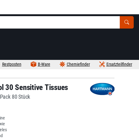
Restposten
B-Ware
Chemiefinder
Ersatzteilfinder
ol 30 Sensitive Tissues
 Pack 80 Stück
ine
wie
eles
nd