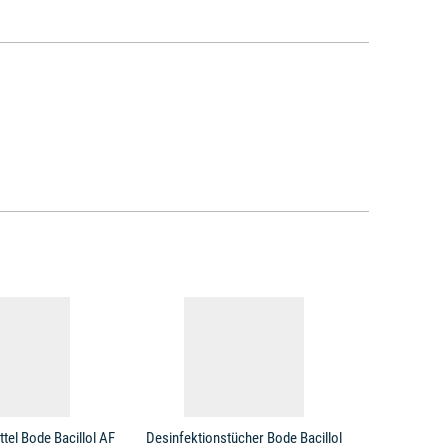
tel Bode Bacillol AF
Desinfektionstücher Bode Bacillol
Desinfektio