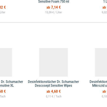
Sensitive Foam 750 ml
1 
82 €
7,14 €
13,09 € /
9,02
r Dr. Schumacher
Desinfektionstücher Dr. Schumacher
Desinfektio
nsitive XL
Descosept Sensitive Wipes
Mikrozid u
60 €
4,60 €
0,11 € /
0,10