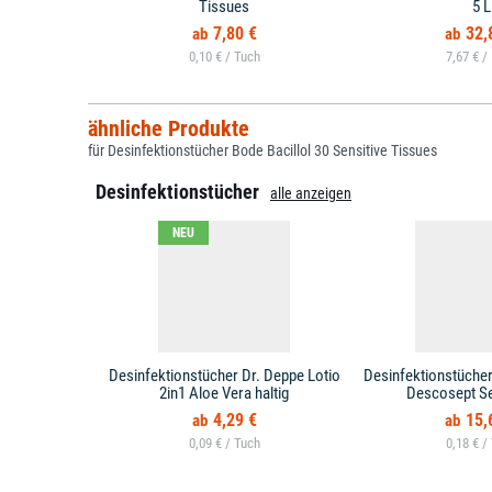
Tissues
5 L
7,80 €
32,
0,10 € /
7,67 € /
ähnliche Produkte
für Desinfektionstücher Bode Bacillol 30 Sensitive Tissues
Desinfektionstücher
alle anzeigen
NEU
Desinfektionstücher Dr. Deppe Lotio
Desinfektionstüche
2in1 Aloe Vera haltig
Descosept Se
4,29 €
15,
0,09 € /
0,18 € /