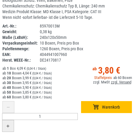
Biologischer Schutz: Viren, Bakterien, Pilze
Chemikalienschutz: Chemikalienschutz Typ B, Länge: 240 mm
Medizin Produkt Klasse: MD Klasse I, PSA Kategorie: CAT III
Wenn nicht -sofort lieferbar- ist die Lieferzeit 5-10 Tage.
Art.-Nr.:
85970013M
Gewicht:
0,38 kg
1H084DL-018
Maße (LxBxH):
240x120x50mm
Verpackungseinheit:
10 Boxen, Preis pro Box
Palettenmenge:
1260 Boxen, Preis pro Box
EAN:
4044941007960
Herst. WEEE-Nr.:
DE24170817
3,80 €
1
4,09 €
(0,04 € / Stück)
10
4,04 €
(0,04 € / Stück)
60
20
3,99 €
(0,04 € / Stück)
30
3,95 €
(0,04 € / Stück)
40
3,90 €
(0,04 € / Stück)
50
3,85 €
(0,04 € / Stück)
60
3,80 €
(0,04 € / Stück)