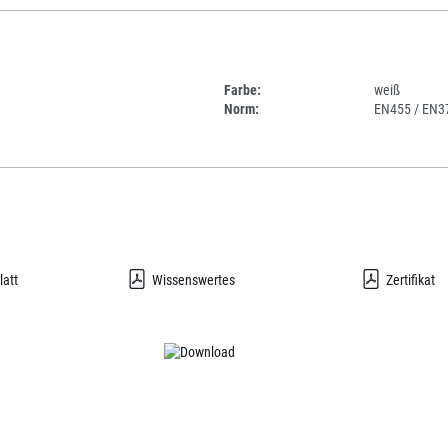
Farbe:
weiß
Norm:
EN455 / EN3
latt
Wissenswertes
Zertifikat