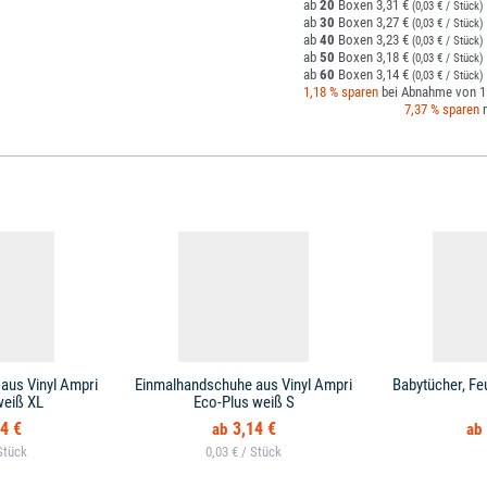
20
3,31 €
(0,03 € / Stück)
30
3,27 €
(0,03 € / Stück)
40
3,23 €
(0,03 € / Stück)
50
3,18 €
(0,03 € / Stück)
60
3,14 €
(0,03 € / Stück)
1,18 % sparen
bei Abnahme von 1 
7,37 % sparen
m
aus Vinyl Ampri
Einmalhandschuhe aus Vinyl Ampri
Babytücher, Fe
weiß XL
Eco-Plus weiß S
4 €
3,14 €
0,03 € /