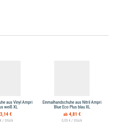
he aus Vinyl Ampri
Einmalhandschuhe aus Nitril Ampri
Waschhands
us weiß XL
Blue Eco Plus blau XL
we
3,14 €
4,81 €
 € /
0,05 € /