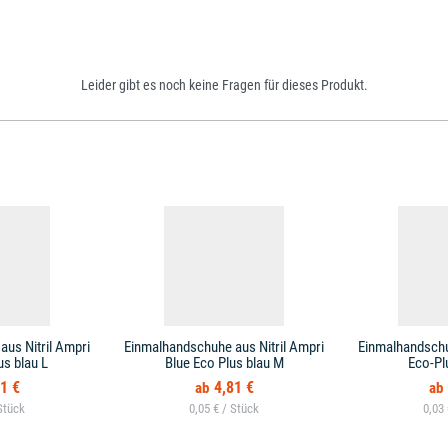
Leider gibt es noch keine Fragen für dieses Produkt.
us Nitril Ampri
Einmalhandschuhe aus Nitril Ampri
Einmalhandschu
us blau L
Blue Eco Plus blau M
Eco-Pl
1 €
4,81 €
0,05 € /
0,03