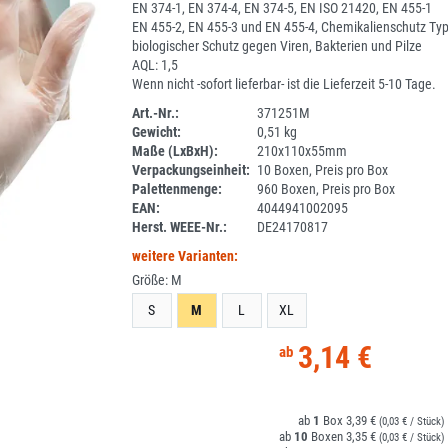
EN 374-1, EN 374-4, EN 374-5, EN ISO 21420, EN 455-1
EN 455-2, EN 455-3 und EN 455-4, Chemikalienschutz Typ
biologischer Schutz gegen Viren, Bakterien und Pilze
AQL: 1,5
Wenn nicht -sofort lieferbar- ist die Lieferzeit 5-10 Tage.
Art.-Nr.:
371251M
Gewicht:
0,51 kg
1I111-1
Maße (LxBxH):
210x110x55mm
Verpackungseinheit:
10 Boxen, Preis pro Box
Palettenmenge:
960 Boxen, Preis pro Box
EAN:
4044941002095
Herst. WEEE-Nr.:
DE24170817
weitere Varianten:
Größe:
M
S
M
L
XL
3,14 €
1
3,39 €
(0,03 € / Stück)
10
3,35 €
(0,03 € / Stück)