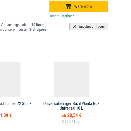
*
Verpackungseinheit (10 Boxen)
it unserem besten Staffelpreis
uchtücher 72 Stück
Universalreiniger Buzil Planta Buz
Desinfektio
Universal 10 L
Des
1,09 €
28,54 €
3,55 € /