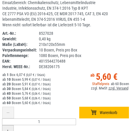
Einsatzbereich: Chemikalienschutz, Lebensmittelindustrie
Industrie, Infektionsschutz, EN 374-1:2016 Typ B KPT
CE 2777 PSA VO (EU) 2016-425, CE MDR 2017-745, CAT 3, EN 420
lebensmittelecht, EN 374-5:2016 VIRUS, EN 455 1-4
Wenn nicht -sofort lieferbar- ist die Lieferzeit 5-10 Tage.
Art.-Nr.:
8527028
Gewicht:
0,40 kg
1K035R-30
Maße (LxBxH):
210x120x55mm
Verpackungseinheit:
10 Boxen, Preis pro Box
Palettenmenge:
1080 Boxen, Preis pro Box
EAN:
4015544270488
Herst. WEEE-Nr.:
DE38206175
5,60 €
1
6,07 €
(0,07 € / Stück)
10
5,99 €
(0,07 € / Stück)
60
20
5,91 €
(0,07 € / Stück)
30
5,84 €
(0,06 € / Stück)
40
5,76 €
(0,06 € / Stück)
50
5,68 €
(0,06 € / Stück)
60
5,60 €
(0,06 € / Stück)