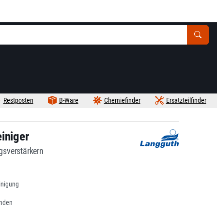
Restposten
B-Ware
Chemiefinder
Ersatzteilfinder
iniger
ngsverstärkern
inigung
änden