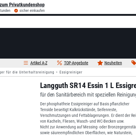
zum Privatkundenshop
 Kunden
sicher einkaufen
Artikel A-Z
TOP-Angebote
Neuheiten
ger für die Unterhaltsreinigung
Essigreiniger
Langguth SR14 Essin 1 L Essigre
für den Sanitärbereich mit speziellen Reinigu
Der phosphatfreie Essigreiniger auf Basis pflanzlicher
Tenside beseitigt Kalkrückstände, Seifenreste,
Verschmutzungen und Fettablagerungen. Er dient der Re
von Kacheln, Fliesen, Wasch- und WC-Becken usw.
Nicht zur Anwendung auf Messing- oder Bronzegegenst
sowie säureempfindlichen Oberflächen, wie Naturstein,