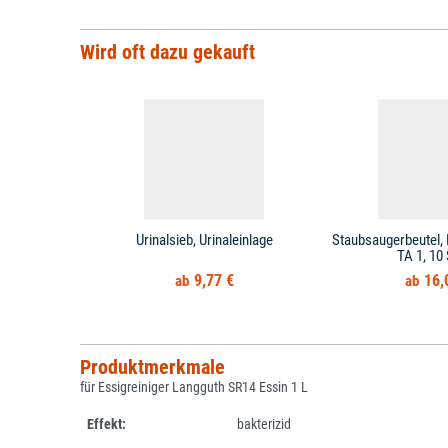
Wird oft dazu gekauft
Urinalsieb, Urinaleinlage
Staubsaugerbeutel, P
TA 1, 10
9,77 €
16,
Produktmerkmale
für Essigreiniger Langguth SR14 Essin 1 L
Effekt:
bakterizid