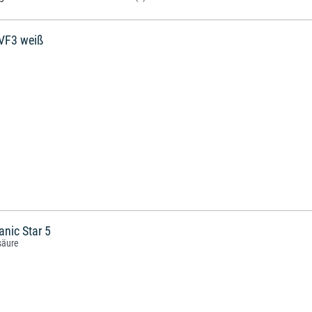
 VF3 weiß
anic Star 5
säure