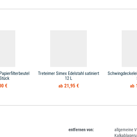
apierfilterbeutel
Treteimer Simex Edelstahl satiniert
Schwingdeckele
 Stück
12 L
00 €
21,95 €
entfernen von:
allgemeine V
Kalkablageru