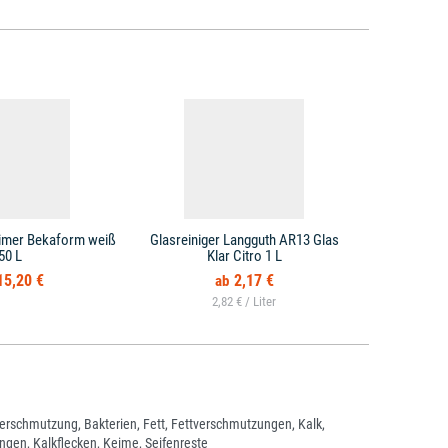
imer Bekaform weiß
Glasreiniger Langguth AR13 Glas
Beckensteine,
50 L
Klar Citro 1 L
15,20 €
2,17 €
2,82 € /
erschmutzung, Bakterien, Fett, Fettverschmutzungen, Kalk,
ngen, Kalkflecken, Keime, Seifenreste