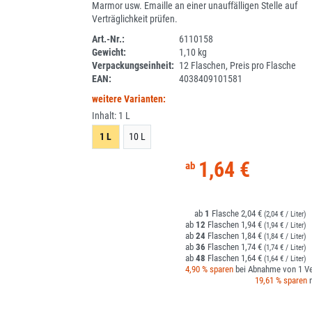
Marmor usw. Emaille an einer unauffälligen Stelle auf
Verträglichkeit prüfen.
Art.-Nr.:
6110158
Gewicht:
1,10 kg
1I023-1
Verpackungseinheit:
12 Flaschen, Preis pro Flasche
EAN:
4038409101581
weitere Varianten:
Inhalt:
1 L
1 L
10 L
1,64 €
1
2,04 €
(2,04 € / Liter)
12
1,94 €
(1,94 € / Liter)
24
1,84 €
(1,84 € / Liter)
36
1,74 €
(1,74 € / Liter)
48
1,64 €
(1,64 € / Liter)
4,90 % sparen
bei Abnahme von 1 Ve
19,61 % sparen
m