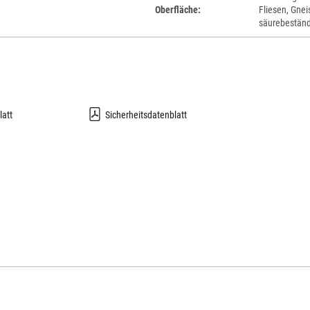
Oberfläche:
Fliesen, Gnei
säurebeständ
latt
Sicherheitsdatenblatt