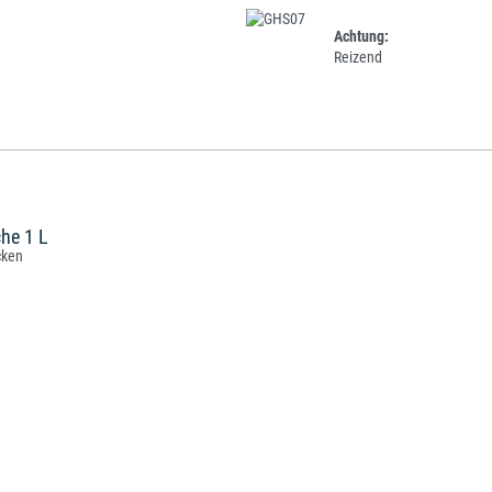
Achtung:
Reizend
che 1 L
cken